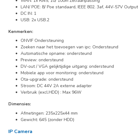
WAN: 1x RJ45, 10/ 100m Zelfaanpassing
LAN/ POE: 8/ Poe standaard, IEEE 802. 3af, 44V-57V Output
DC IN: 1
USB: 2x USB.2
Kenmerken:
ONVIF Ondersteuning
Zoeken naar het toevoegen van ipc: Ondersteund
Automatische opname: ondersteund
Preview: ondersteund
DV-out / VGA gelijktijdige uitgang: ondersteund
Mobiele app voor monitoring: ondersteund
Ota-upgrade: ondersteund
Stroom: DC 44V 2A externe adapter
Verbruik (excl.HDD) : Max 96W
Dimensies:
Afmetingen: 235x225x44 mm
Gewicht: 645 (zonder HDD)
IP Camera