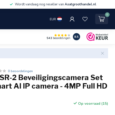
Wordt vandaag nog reseller van
Asatgroothandel.nl
0
EUR
8.5
543
beoordelingen
0 beoordelingen
XSR-2 Beveiligingscamera Set
rt AI IP camera - 4MP Full HD
Op voorraad (15)