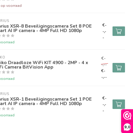
t op voorraad
RIUS
€-
rius XSR-8 Beveiligingscamera Set 8 POE
rt AI IP camera - 4MP Full HD 1080p
-,-
-
voorraad
IKO
€-
ko Draadloze WiFi KIT 4900 - 2MP - 4 x
-,--
Fi Camera BitVision App
€-
-,--
voorraad
RIUS
€-
rius XSR-1 Beveiligingscamera Set 1 POE
rt AI IP camera - 4MP Full HD 1080p
-,-
-
voorraad
9,0