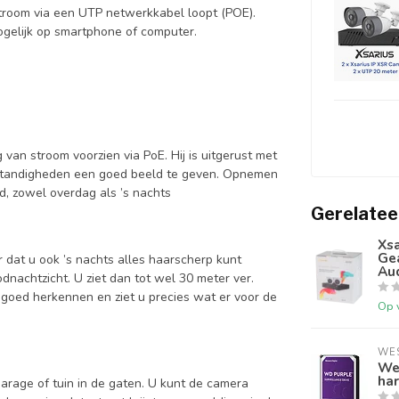
troom via een UTP netwerkkabel loopt (POE).
ogelijk op smartphone of computer.
van stroom voorzien via PoE. Hij is uitgerust met
omstandigheden een goed beeld te geven. Opnemen
d, zowel overdag als ’s nachts
Gerelatee
Xsa
Ge
 dat u ook ’s nachts alles haarscherp kunt
Au
dnachtzicht. U ziet dan tot wel 30 meter ver.
goed herkennen en ziet u precies wat er voor de
Op 
WES
We
har
arage of tuin in de gaten. U kunt de camera