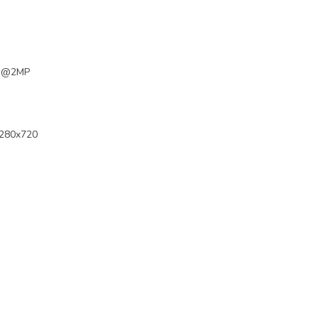
-ch@2MP
1280x720