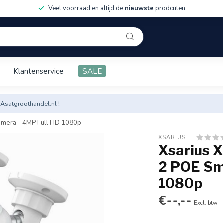
Veel voorraad en altijd de
nieuwste
prodcuten
Klantenservice
SALE
 Asatgroothandel.nl !
camera - 4MP Full HD 1080p
XSARIUS
Xsarius 
2 POE Sma
1080p
€--,--
Excl. btw