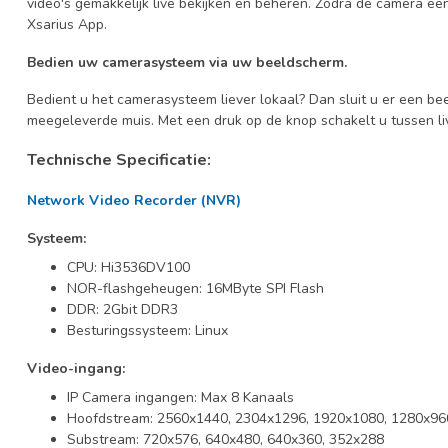
video's gemakkelijk live bekijken en beheren. Zodra de camera ee
Xsarius App.
Bedien uw camerasysteem via uw beeldscherm.
Bedient u het camerasysteem liever lokaal? Dan sluit u er een b
meegeleverde muis. Met een druk op de knop schakelt u tussen 
Technische Specificatie:
Network Video Recorder (NVR)
Systeem:
CPU: Hi3536DV100
NOR-flashgeheugen: 16MByte SPI Flash
DDR: 2Gbit DDR3
Besturingssysteem: Linux
Video-ingang:
IP Camera ingangen: Max 8 Kanaals
Hoofdstream: 2560x1440, 2304x1296, 1920x1080, 1280x96
Substream: 720x576, 640x480, 640x360, 352x288