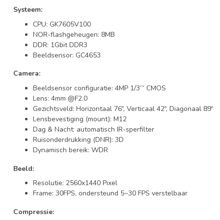
Systeem:
CPU: GK7605V100
NOR-flashgeheugen: 8MB
DDR: 1Gbit DDR3
Beeldsensor: GC4653
Camera:
Beeldsensor configuratie: 4MP 1/3’’’ CMOS
Lens: 4mm @F2.0
Gezichtsveld: Horizontaal 76º, Verticaal 42º, Diagonaal 89º
Lensbevestiging (mount): M12
Dag & Nacht: automatisch IR-sperfilter
Ruisonderdrukking (DNR): 3D
Dynamisch bereik: WDR
Beeld:
Resolutie: 2560x1440 Pixel
Frame: 30FPS, ondersteund 5~30 FPS verstelbaar
Compressie: