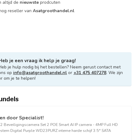
 altijd de
nieuwste
prodcuten
og reseller van
Asatgroothandel.nl
Heb je een vraag ik help je graag!
Heb je hulp nodig bij het bestellen? Neem gerust contact met
ons op
info@asatgroothandel.nl
or
+31 475 407278
. We zijn
er om je te helpen!
undels
n door Specialist!
2 Beveiligingscamera Set 2 POE Smart AI IP camera - 4MP Full HD
tern Digital Purple WD23PURZ interne harde schijf 3.5" SATA