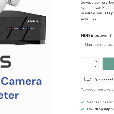
Beveilig uw huis, be
systeem van Xsarius.
resolutie van 1080p 
Lees meer
.
HDD inbouwen?:
Op voorraad:
Toevoegen om te verge
Vandaag bestel
Ook
dropshipp