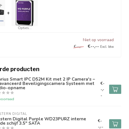
+
Opties...
Niet op voorraad
€--,--
€--,--
Excl. btw
rde producten
rius Smart IPC D52M Kit met 2 IP Camera's –
avanceerd Beveiligingscamera Systeem met
€-
dio-opname
-,-
-
voorraad
TERN DIGITAL
stern Digital Purple WD23PURZ interne
€-
de schijf 3.5" SATA
-,--