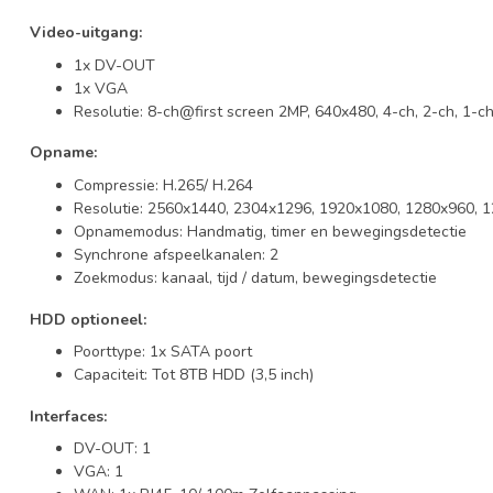
Video-uitgang:
1x DV-OUT
1x VGA
Resolutie: 8-ch@first screen 2MP, 640x480, 4-ch, 2-ch, 1
Opname:
Compressie: H.265/ H.264
Resolutie: 2560x1440, 2304x1296, 1920x1080, 1280x960, 
Opnamemodus: Handmatig, timer en bewegingsdetectie
Synchrone afspeelkanalen: 2
Zoekmodus: kanaal, tijd / datum, bewegingsdetectie
HDD optioneel:
Poorttype: 1x SATA poort
Capaciteit: Tot 8TB HDD (3,5 inch)
Interfaces:
DV-OUT: 1
VGA: 1