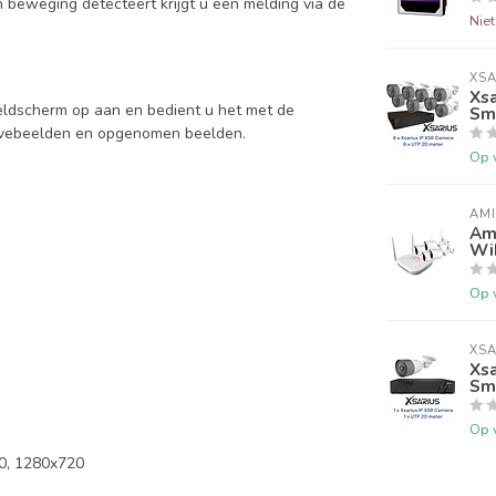
n beweging detecteert krijgt u een melding via de
Nie
XSA
Xsa
eeldscherm op aan en bedient u het met de
Sma
livebeelden en opgenomen beelden.
Op 
AM
Ami
Wi
Op 
XSA
Xsa
Sma
Op 
0, 1280x720