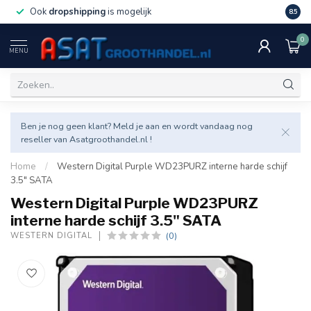
Ook
dropshipping
is mogelijk
Veel v
8.5
0
MENU
Ben je nog geen klant? Meld je aan en wordt vandaag nog
reseller van Asatgroothandel.nl !
Home
/
Western Digital Purple WD23PURZ interne harde schijf
3.5" SATA
Western Digital Purple WD23PURZ
interne harde schijf 3.5" SATA
(0)
WESTERN DIGITAL