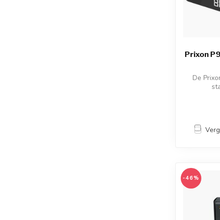
Prixon P9
De Prixo
st
Verg
-46%