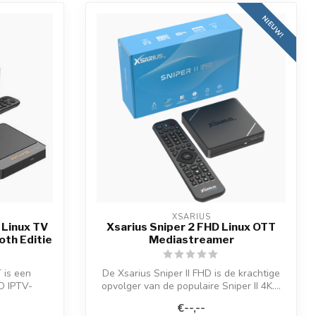
NIEUW!
XSARIUS
 Linux TV
Xsarius Sniper 2 FHD Linux OTT
th Editie
Mediastreamer
 is een
De Xsarius Sniper II FHD is de krachtige
D IPTV-
opvolger van de populaire Sniper II 4K....
..
€--,--