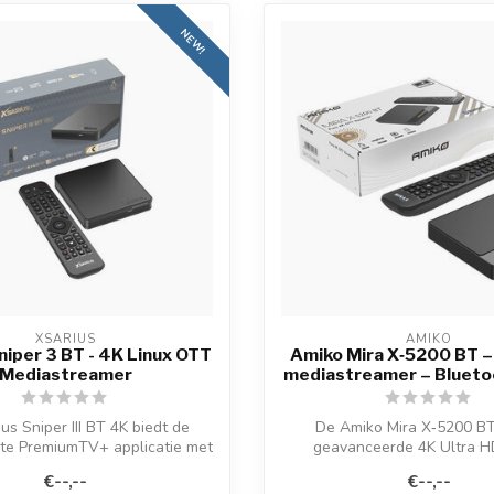
NEW!
XSARIUS
AMIKO
niper 3 BT - 4K Linux OTT
Amiko Mira X‑5200 BT –
Mediastreamer
mediastreamer – Bluetoo
us Sniper III BT 4K biedt de
De Amiko Mira X‑5200 BT
ste PremiumTV+ applicatie met
geavanceerde 4K Ultra H
een...
ontvanger die draai.
€--,--
€--,--