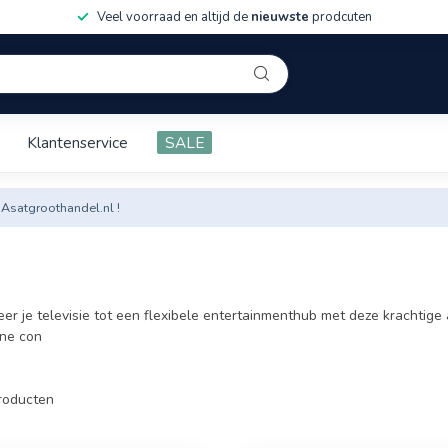
Veel voorraad en altijd de
nieuwste
prodcuten
Klantenservice
SALE
 Asatgroothandel.nl !
er je televisie tot een flexibele entertainmenthub met deze krachtig
ine con
roducten