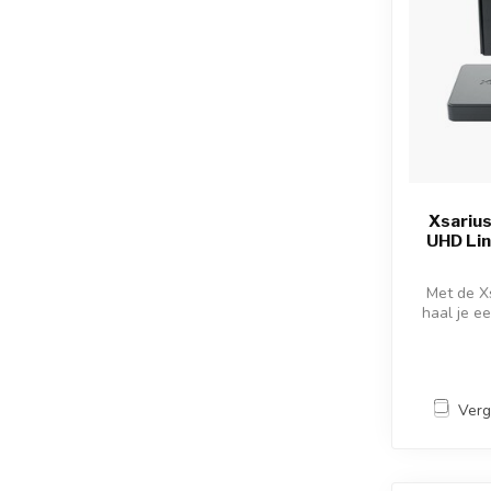
Xsarius
UHD Li
Met de Xs
haal je e
Verg