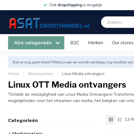
Ook
dropshipping
is mogelijk
Alle categorieën
B2C
Merken
Our stores
Ben je nog geen klant? Meld je aan en wordt vandaag nog reseller van
Home
/
Mediaspelers
/
Linux Media ontvangers
Linux OTT Media ontvangers
"Ontdek de veelzijdigheid van Linux Media Ontvangers! Transforme
mogelijkheden voor het streamen van media, het bekijken van onl
13
P
Categorieën
Mediaspelers