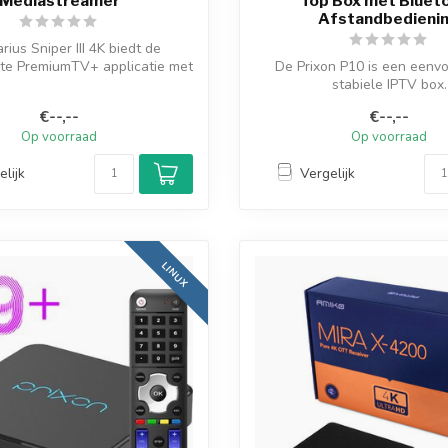
Mediastreamer
Top Box met Bluet
Afstandbedieni
rius Sniper III 4K biedt de
ste PremiumTV+ applicatie met
De Prixon P10 is een eenv
een ve...
stabiele IPTV box.
Het draait namelijk op L
€--,--
€--,--
Op voorraad
Op voorraad
elijk
Vergelijk
LINUX