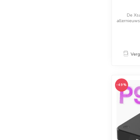
De Xsa
allernieuw
Verg
-49%