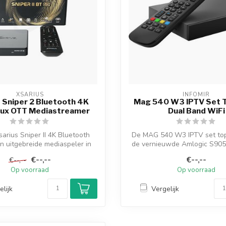
XSARIUS
INFOMIR
 Sniper 2 Bluetooth 4K
Mag 540 W3 IPTV Set T
nux OTT Mediastreamer
Dual Band WiFi
arius Sniper II 4K Bluetooth
De MAG 540 W3 IPTV set top
en uitgebreide mediaspeler in
de vernieuwde Amlogic S905
hui...
Hier...
€--,--
€--,--
€--,--
Op voorraad
Op voorraad
elijk
Vergelijk