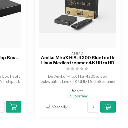
AMIKO
op Box –
Amiko MiraX HiS-4200 Bluetooth
Linux Mediastreamer 4K Ultra HD
 box heeft
De Amiko MiraX HiS-4200 is een
Y4 chipset.
topkwaliteit Linux 4K UHD MediaStreamer
met Bluet...
€--,--
Op voorraad
Vergelijk