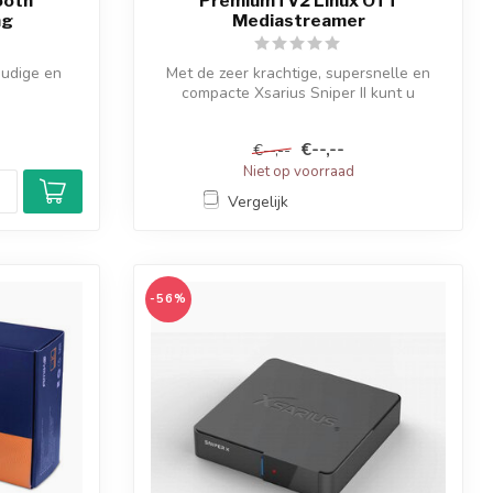
ooth
PremiumTV2 Linux OTT
ng
Mediastreamer
oudige en
Met de zeer krachtige, supersnelle en
compacte Xsarius Sniper II kunt u
i...
optimaal...
€--,--
€--,--
Niet op voorraad
Vergelijk
-56%