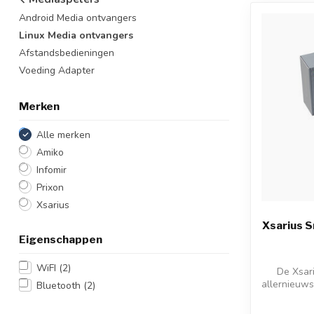
Android Media ontvangers
Linux Media ontvangers
Afstandsbedieningen
Voeding Adapter
Merken
Alle merken
Amiko
Infomir
Prixon
Xsarius
Xsarius S
Eigenschappen
WiFI
(2)
De Xsari
allernieuw
Bluetooth
(2)