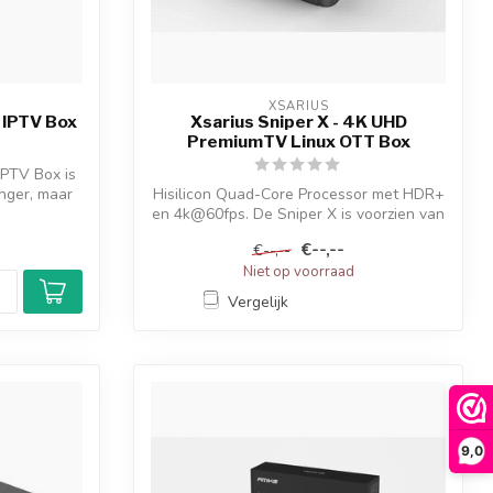
XSARIUS
 IPTV Box
Xsarius Sniper X - 4K UHD
PremiumTV Linux OTT Box
IPTV Box is
anger, maar
Hisilicon Quad-Core Processor met HDR+
en 4k@60fps. De Sniper X is voorzien van
...
€--,--
€--,--
Niet op voorraad
Vergelijk
9,0