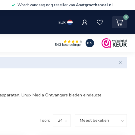
Wordt vandaag nog reseller van
Asatgroothandel.nl
0
EUR
8.5
543
beoordelingen
e apparaten. Linux Media Ontvangers bieden eindeloze
Toon: