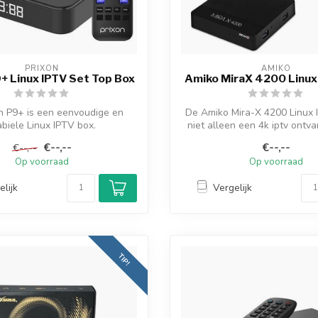
PRIXON
AMIKO
+ Linux IPTV Set Top Box
Amiko MiraX 4200 Linux
n P9+ is een eenvoudige en
De Amiko Mira-X 4200 Linux 
abiele Linux IPTV box.
niet alleen een 4k iptv ontv
Het draait namelijk...
o...
€--,--
€--,--
€--,--
Op voorraad
Op voorraad
elijk
Vergelijk
TIP!