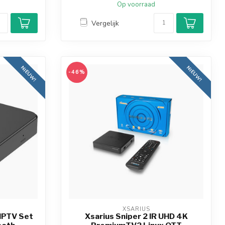
Op voorraad
Vergelijk
NIEUW!
NIEUW!
-46%
XSARIUS
 IPTV Set
Xsarius Sniper 2 IR UHD 4K