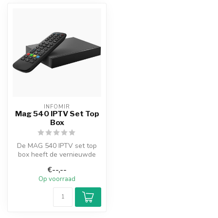
INFOMIR
Mag 540 IPTV Set Top
Box
De MAG 540 IPTV set top
box heeft de vernieuwde
Amlogic S905Y4 chipset.
€--,--
Hiermee...
Op voorraad