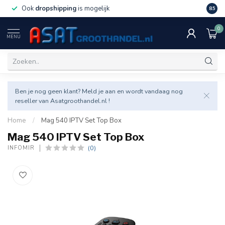
Ook
dropshipping
is mogelijk
Veel v
8.5
0
MENU
Ben je nog geen klant? Meld je aan en wordt vandaag nog
reseller van Asatgroothandel.nl !
Home
/
Mag 540 IPTV Set Top Box
Mag 540 IPTV Set Top Box
(0)
INFOMIR