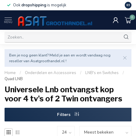
Ook
dropshipping
is mogelijk
Veel v
8.5
0
MENU
Ben je nog geen klant? Meld je aan en wordt vandaag nog
reseller van Asatgroothandel.nl !
Home
/
Onderdelen en Accessoires
/
LNB's en Switches
/
Quad LNB
Universele Lnb ontvangst kop
voor 4 tv's of 2 Twin ontvangers
Filters