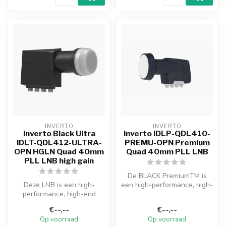
INVERTO
INVERTO
Inverto Black Ultra
Inverto IDLP-QDL410-
IDLT-QDL412-ULTRA-
PREMU-OPN Premium
OPN HGLN Quad 40mm
Quad 40mm PLL LNB
PLL LNB high gain
De BLACK PremiumTM is
Deze LNB is een high-
een high-performance, high-
performance, high-end
end aanbod van LNB
product. Deze lnb heeft zeer
producten. D...
€--,--
€--,--
goede ei...
Op voorraad
Op voorraad