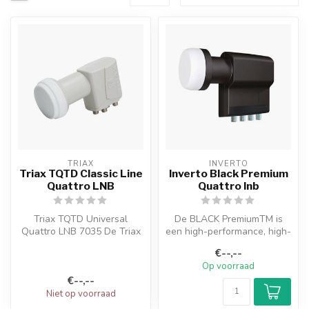
TRIAX
INVERTO
Triax TQTD Classic Line
Inverto Black Premium
Quattro LNB
Quattro lnb
Triax TQTD Universal
De BLACK PremiumTM is
Quattro LNB 7035 De Triax
een high-performance, high-
TQTD is een 40 mm
end aanbod van LNB
€--,--
universele quat...
producten. D...
Op voorraad
€--,--
Niet op voorraad