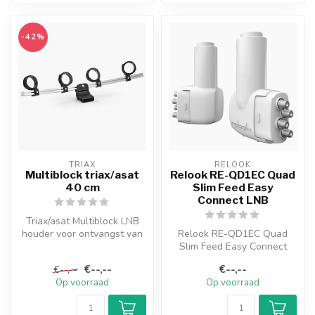
-42%
TRIAX
RELOOK
Multiblock triax/asat
Relook RE-QD1EC Quad
40 cm
Slim Feed Easy
Connect LNB
Triax/asat Multiblock LNB
houder voor ontvangst van
Relook RE-QD1EC Quad
4 satellieten die 3 tot 20 g...
Slim Feed Easy Connect
LNB Alternatieve LNB voor
€--,--
€--,--
€--,--
uitverkoch...
Op voorraad
Op voorraad