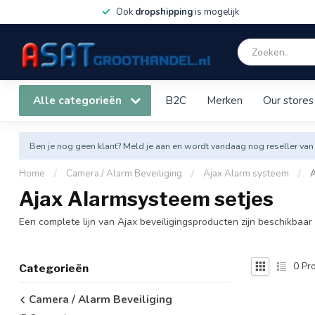
Ook
dropshipping
is mogelijk
Alle categorieën
B2C
Merken
Our stores
Ben je nog geen klant? Meld je aan en wordt vandaag nog reseller van
Home
/
Camera / Alarm Beveiliging
/
Ajax Alarm systeem
/
A
Ajax Alarmsysteem setjes
Een complete lijn van Ajax beveiligingsproducten zijn beschikbaar
0
Pro
Categorieën
Camera / Alarm Beveiliging