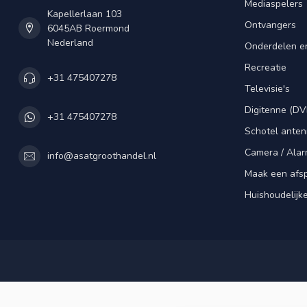
Mediaspelers
Kapellerlaan 103
Ontvangers
6045AB Roermond
Nederland
Onderdelen e
Recreatie
+31 475407278
Televisie's
Digitenne (DV
+31 475407278
Schotel ante
Camera / Alar
info@asatgroothandel.nl
Maak een afs
Huishoudelijk