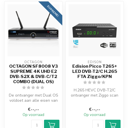
SUPREME!
OCTAGON
EDISON
OCTAGON SF8008 V3
Edision Picco T265+
SUPREME 4K UHD E2
LED DVB-T2/C H.265
DVB-S2X & DVB-C/T2
FTA Ziggo/KPN
COMBO (DUAL OS)
H.265 HEVC DVB-T2/C
De ontvanger met Dual OS
ontvanger met Ziggo scan
voldoet aan alle eisen van
een multimedia-apparaat en
Edision Picco T265+ LED is
€--,--
€--,--
b...
de co...
Op voorraad
Op voorraad