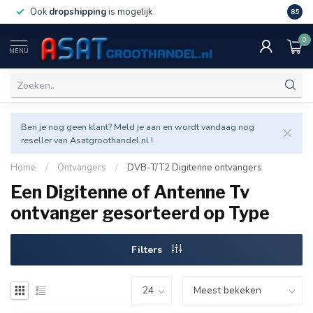
Ook
dropshipping
is mogelijk
Veel v
8.5
0
MENU
Ben je nog geen klant? Meld je aan en wordt vandaag nog
reseller van Asatgroothandel.nl !
Home
/
Ontvangers
/
DVB-T/T2 Digitenne ontvangers
Een Digitenne of Antenne Tv
ontvanger gesorteerd op Type
Filters