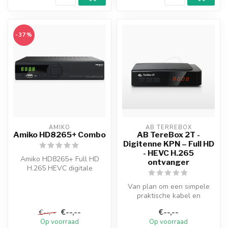
-37%
AMIKO
AB TERREBOX
Amiko HD8265+ Combo
AB TereBox 2T -
Digitenne KPN – Full HD
- HEVC H.265
Amiko HD8265+ Full HD
ontvanger
H.265 HEVC digitale
satelliet & T2 terrestrische /
kabelon...
Van plan om een ​​simpele
praktische kabel en
digitenne voor je tv te
€--,--
€--,--
€--,--
kopen? Dan...
Op voorraad
Op voorraad