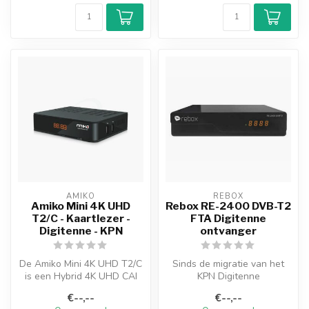
AMIKO
REBOX
Amiko Mini 4K UHD
Rebox RE-2400 DVB-T2
T2/C - Kaartlezer -
FTA Digitenne
Digitenne - KPN
ontvanger
De Amiko Mini 4K UHD T2/C
Sinds de migratie van het
is een Hybrid 4K UHD CAI
KPN Digitenne
kabel en Digitenne T2
(Terrestrische) netwerk
€--,--
€--,--
ontvang...
naar de nieuwe ‘...