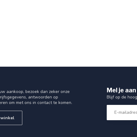
Mel je aan
 uw aankoop, bezoek dan zeker onze
Blijf op de hoo
drijfsgegevens, antwoorden op
eren om met ons in contact te komen.
 winkel