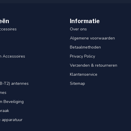
eën
Informatie
ccesoires
Over ons
Algemene voorwaarden
Betaalmethoden
n Accessoires
Privacy Policy
Verzenden & retourneren
Klantenservice
B-T2) antennes
Sitemap
nnes
m Beveiliging
praak
e apparatuur