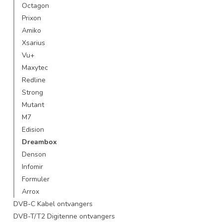
Octagon
Prixon
Amiko
Xsarius
Vu+
Maxytec
Redline
Strong
Mutant
M7
Edision
Dreambox
Denson
Infomir
Formuler
Arrox
DVB-C Kabel ontvangers
DVB-T/T2 Digitenne ontvangers