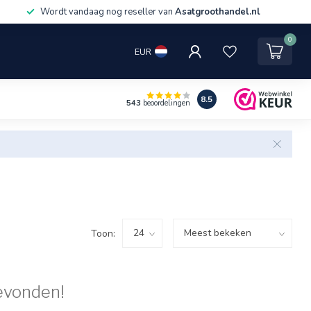
Wordt vandaag nog reseller van
Asatgroothandel.nl
0
EUR
8.5
543
beoordelingen
Toon:
evonden!