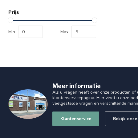
Prijs
Min
Max
Meer informatie
Als u vragen heeft over onze producten of
klantenservicepagina. Hier vindt u onze be
veelgestelde vragen en verschillende mani
Klantenservice
Bekijk onze