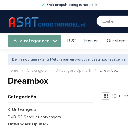
Ook
dropshipping
is mogelijk
Alle categorieën
B2C
Merken
Our stores
Ben je nog geen klant? Meld je aan en wordt vandaag nog reseller van
Home
/
Ontvangers
/
Ontvangers Op merk
/
Dreambox
Dreambox
0
Pro
Categorieën
Ontvangers
DVB-S2 Satelliet ontvangers
Ontvangers Op merk