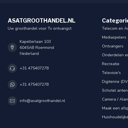
ASATGROOTHANDEL.NL
Categori
Uw groothandel voor Tv ontvangst
Telecom en A
Mediaspelers
Kapellerlaan 103
Ontvangers
6045AB Roermond
Nederland
Onderdelen e
Recreatie
+31 475407278
Televisie's
Digitenne (DV
+31 475407278
Schotel ante
Camera / Alar
info@asatgroothandel.nl
Maak een afs
Huishoudelijk