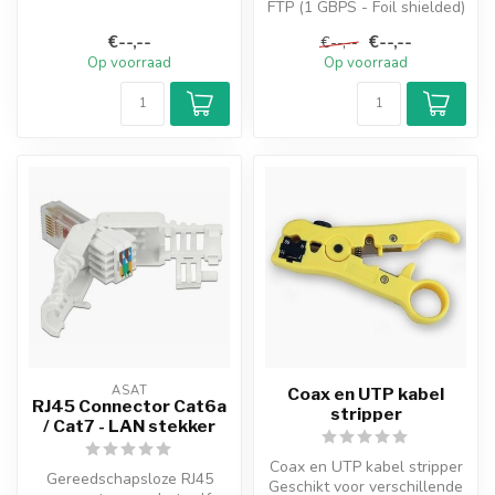
FTP (1 GBPS - Foil shielded)
door een r...
305 Meter
€--,--
€--,--
€--,--
Op voorraad
Op voorraad
ASAT
Coax en UTP kabel
RJ45 Connector Cat6a
stripper
/ Cat7 - LAN stekker
Coax en UTP kabel stripper
Gereedschapsloze RJ45
Geschikt voor verschillende