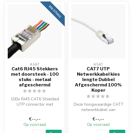
100 STUKS
ASAT
ASAT
Cat6 RJ45 Stekkers
CAT7 UTP
met doorsteek - 100
Netwerkkabel kies
stuks - metaal
lengte Dubbel
afgeschermd
Afgeschermd 100%
Koper
100x RJ45 CAT6 Shielded
UTP connector met
Deze hoogwaardige CAT7
doorsteekmontage voor
netwerkkabel van
CAT6/CAT5/CAT5e ...
verschillende lengtes is
€--,--
€--,--
ontworpen voor ...
Op voorraad
Op voorraad