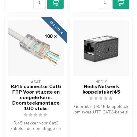
100 STUKS
ASAT
NEDIS
RJ45 connector Cat6
Nedis Netwerk
FTP Voor stugge en
koppelstuk rj45
soepele kern,
Doorsteekmontage
Gebruik dit RJ45-koppelstuk
100 stuks
om twee UTP CAT6-kabels
te verbinden.
RJ45 stekker voor Cat6
kabels met een stugge en
soepele kern - Deze extra