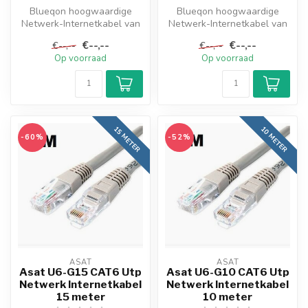
Blueqon hoogwaardige
Blueqon hoogwaardige
Netwerk-Internetkabel van
Netwerk-Internetkabel van
het type Cat6 UTP met RJ45
het type Cat6 UTP met RJ45
€--,--
€--,--
€--,--
€--,--
aanslu...
aanslu...
Op voorraad
Op voorraad
15 METER
10 METER
-60%
-52%
ASAT
ASAT
Asat U6-G15 CAT6 Utp
Asat U6-G10 CAT6 Utp
Netwerk Internetkabel
Netwerk Internetkabel
15 meter
10 meter