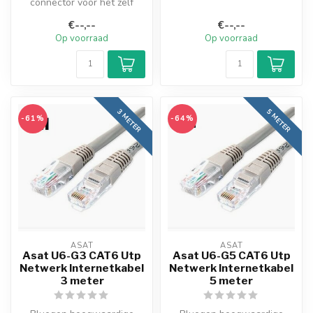
connector voor het zelf
coaxiale kabel RG59 RG6
maken of opnieuw
R...
€--,--
€--,--
aanzetten van een...
Op voorraad
Op voorraad
3 METER
5 METER
-61%
-64%
ASAT
ASAT
Asat U6-G3 CAT6 Utp
Asat U6-G5 CAT6 Utp
Netwerk Internetkabel
Netwerk Internetkabel
3 meter
5 meter