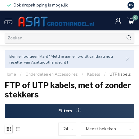
Ook
dropshipping
is mogelijk
Veel v
8.5
0
MENU
Ben je nog geen klant? Meld je aan en wordt vandaag nog
reseller van Asatgroothandel.nl !
Home
/
Onderdelen en Accessoires
/
Kabels
/
UTP kabels
FTP of UTP kabels, met of zonder
stekkers
Filters