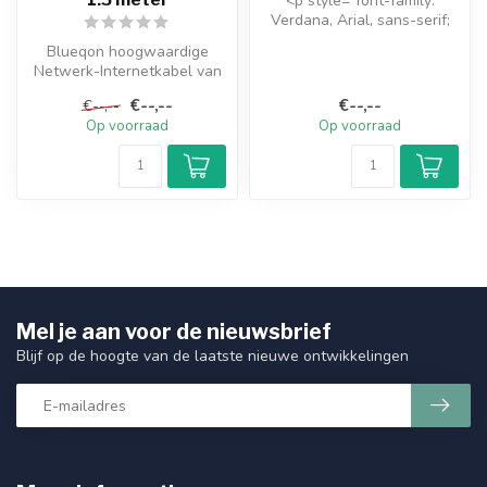
<p style="font-family:
Verdana, Arial, sans-serif;
font-size: 11px; line-height:...
Blueqon hoogwaardige
Netwerk-Internetkabel van
het type Cat6 UTP met RJ45
€--,--
€--,--
€--,--
aanslu...
Op voorraad
Op voorraad
Mel je aan voor de nieuwsbrief
Blijf op de hoogte van de laatste nieuwe ontwikkelingen