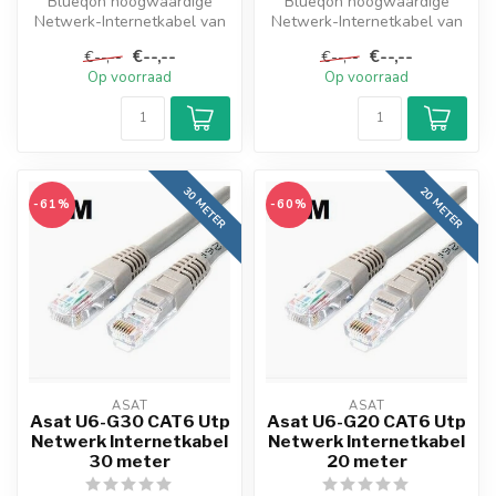
Blueqon hoogwaardige
Blueqon hoogwaardige
Netwerk-Internetkabel van
Netwerk-Internetkabel van
het type Cat6 UTP met RJ45
het type Cat6 UTP met RJ45
€--,--
€--,--
€--,--
€--,--
aanslu...
aanslu...
Op voorraad
Op voorraad
30 METER
20 METER
-61%
-60%
ASAT
ASAT
Asat U6-G30 CAT6 Utp
Asat U6-G20 CAT6 Utp
Netwerk Internetkabel
Netwerk Internetkabel
30 meter
20 meter