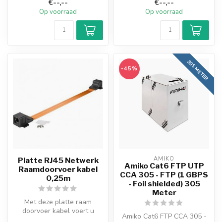
€--,--
€--,--
stevig...
Op voorraad
Op voorraad
305 METER
-45%
AMIKO
Platte RJ45 Netwerk
Amiko Cat6 FTP UTP
Raamdoorvoer kabel
CCA 305 - FTP (1 GBPS
0,25m
- Foil shielded) 305
Meter
Met deze platte raam
doorvoer kabel voert u
Amiko Cat6 FTP CCA 305 -
eenvoudig uw netwerkkabel