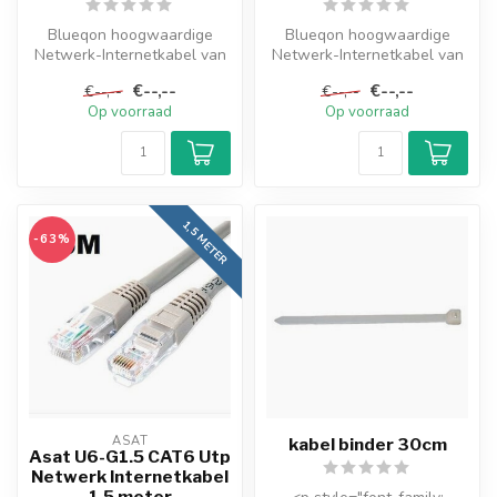
Blueqon hoogwaardige
Blueqon hoogwaardige
Netwerk-Internetkabel van
Netwerk-Internetkabel van
het type Cat6 UTP met RJ45
het type Cat6 UTP met RJ45
€--,--
€--,--
€--,--
€--,--
aanslu...
aanslu...
Op voorraad
Op voorraad
1,5 METER
-63%
ASAT
kabel binder 30cm
Asat U6-G1.5 CAT6 Utp
Netwerk Internetkabel
1.5 meter