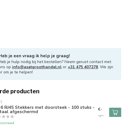
Heb je een vraag ik help je graag!
Heb je hulp nodig bij het bestellen? Neem gerust contact met
ons op
info@asatgroothandel.nl
or
+31 475 407278
. We zijn
er om je te helpen!
rde producten
AT
6 RJ45 Stekkers met doorsteek - 100 stuks -
€-
taal afgeschermd
-,--
voorraad