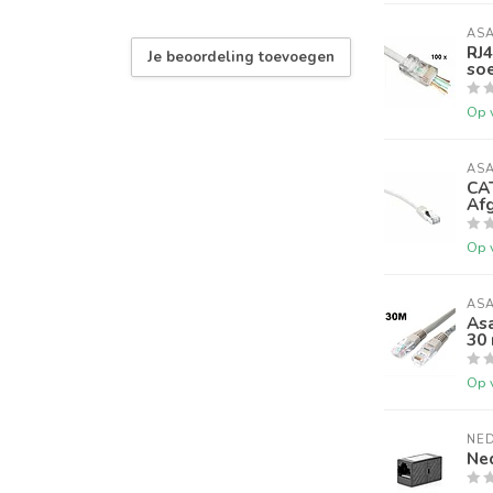
AS
RJ4
Je beoordeling toevoegen
so
Op 
AS
CA
Af
Op 
AS
As
30
Op 
NED
Ned