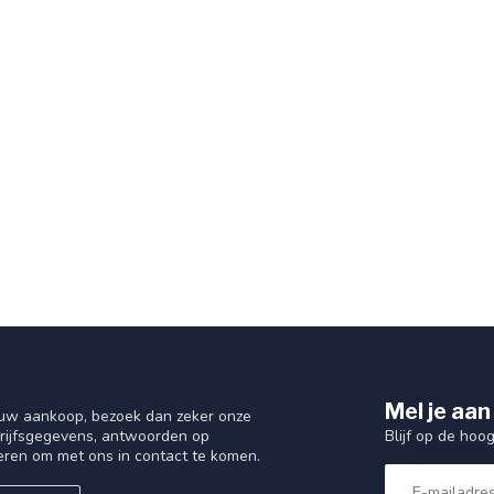
Mel je aan
 uw aankoop, bezoek dan zeker onze
Blijf op de hoo
drijfsgegevens, antwoorden op
eren om met ons in contact te komen.