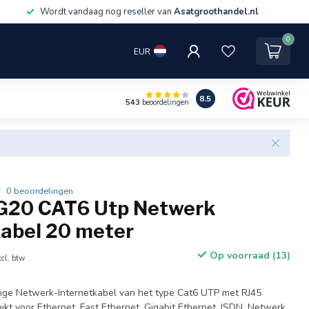
Wordt vandaag nog reseller van
Asatgroothandel.nl
0
EUR
8.5
543
beoordelingen
0 beoordelingen
G20 CAT6 Utp Netwerk
kabel 20 meter
Op voorraad (13)
cl. btw
ge Netwerk-Internetkabel van het type Cat6 UTP met RJ45
ikt voor Ethernet, Fast Ethernet, Gigabit Ethernet, ISDN, Netwerk