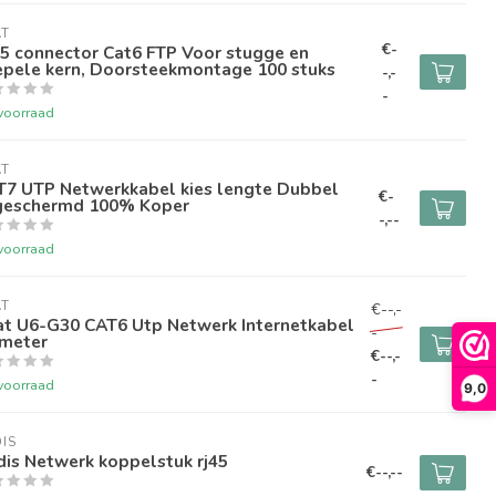
AT
€-
5 connector Cat6 FTP Voor stugge en
epele kern, Doorsteekmontage 100 stuks
-,-
-
voorraad
AT
T7 UTP Netwerkkabel kies lengte Dubbel
€-
geschermd 100% Koper
-,--
voorraad
AT
€--,-
at U6-G30 CAT6 Utp Netwerk Internetkabel
-
 meter
€--,-
-
voorraad
9,0
IS
is Netwerk koppelstuk rj45
€--,--