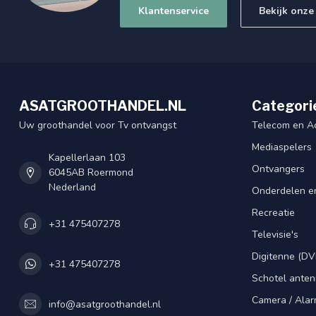
Klantenservice
Bekijk onze
ASATGROOTHANDEL.NL
Categori
Uw groothandel voor Tv ontvangst
Telecom en A
Mediaspelers
Kapellerlaan 103
Ontvangers
6045AB Roermond
Nederland
Onderdelen e
Recreatie
+31 475407278
Televisie's
Digitenne (DV
+31 475407278
Schotel ante
Camera / Alar
info@asatgroothandel.nl