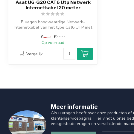
Asat U6-G20 CAT6 Utp Netwerk
Internetkabel 20 meter
Blueqon hoogwaardige Netwerk-
Internetkabel van het type Cat6 UTP met
RJ45 aanslu...
€--,--
€--,--
Op voorraad
Vergelijk
Meer informatie
Als u vragen heeft over onze producten of
klantenservicepagina. Hier vindt u onze be
veelgestelde vragen en verschillende mani