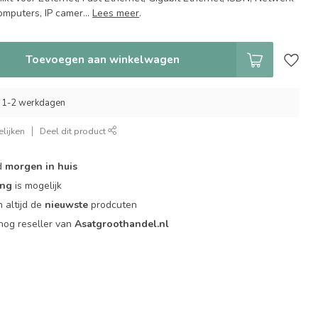
omputers, IP camer...
Lees meer
.
Toevoegen aan winkelwagen
 1-2 werkdagen
lijken
Deel dit product
d
morgen in huis
ing
is mogelijk
 altijd de
nieuwste
prodcuten
og reseller van
Asatgroothandel.nl