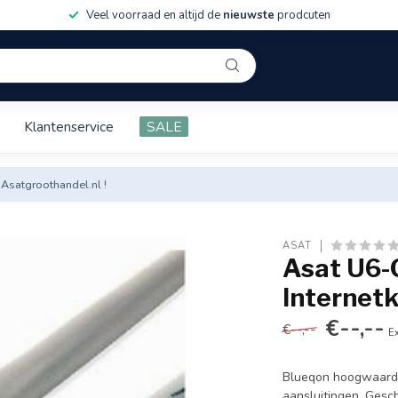
Veel voorraad en altijd de
nieuwste
prodcuten
Klantenservice
SALE
 Asatgroothandel.nl !
ASAT
Asat U6-
Internet
€--,--
€--,--
Ex
Blueqon hoogwaardi
aansluitingen. Gesch