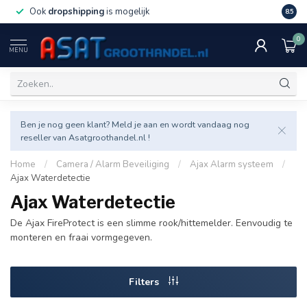
Ook
dropshipping
is mogelijk
Veel v
8.5
0
MENU
Ben je nog geen klant? Meld je aan en wordt vandaag nog
reseller van Asatgroothandel.nl !
Home
/
Camera / Alarm Beveiliging
/
Ajax Alarm systeem
/
Ajax Waterdetectie
Ajax Waterdetectie
De Ajax FireProtect is een slimme rook/hittemelder. Eenvoudig te
monteren en fraai vormgegeven.
Filters