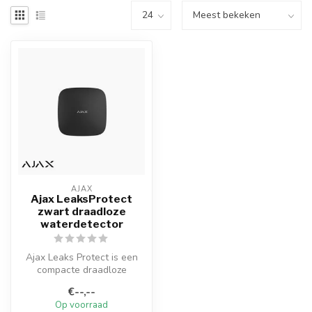
AJAX
Ajax LeaksProtect
zwart draadloze
waterdetector
Ajax Leaks Protect is een
compacte draadloze
waterdetector. Deze zorgt
€--,--
ervoor da...
Op voorraad