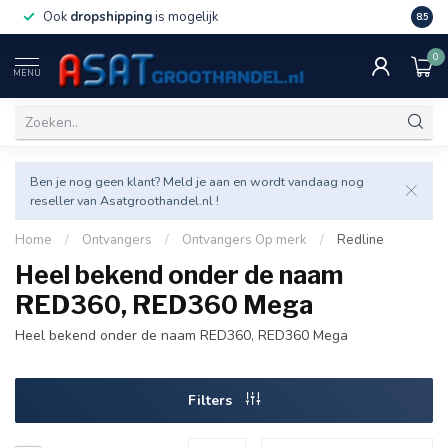
Ook
dropshipping
is mogelijk
Veel v
8.5
0
MENU
Ben je nog geen klant? Meld je aan en wordt vandaag nog
reseller van Asatgroothandel.nl !
Home
/
Ontvangers
/
Ontvangers Op merk
/
Redline
Heel bekend onder de naam
RED360, RED360 Mega
Heel bekend onder de naam RED360, RED360 Mega
Filters