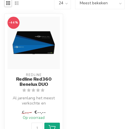
-44%
REDLINE
Redline Red360
Benelux DUO
Al jarenlang het meest
verkochte en
gebruiksvriendelijke IPTV
€--,--
€--,--
box op de markt va...
Op voorraad