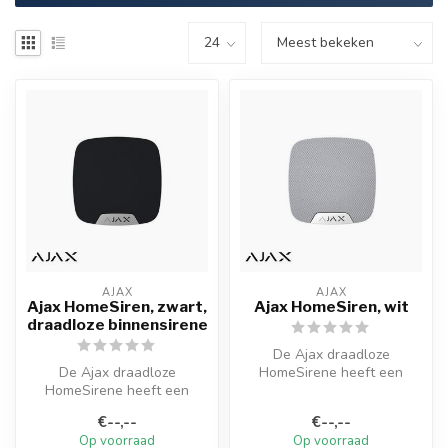
AJAX
AJAX
Ajax HomeSiren, zwart,
Ajax HomeSiren, wit
draadloze binnensirene
De Ajax draadloze
De Ajax draadloze
HomeSirene heeft een
HomeSirene heeft een
instelbaar geluidsniveau
instelbaar geluidsniveau
tussen 81 en 105...
€--,--
€--,--
tussen 81 en 105...
Op voorraad
Op voorraad