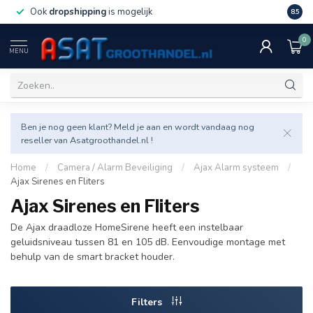
Ook
dropshipping
is mogelijk
Veel v
8.5
0
MENU
Ben je nog geen klant? Meld je aan en wordt vandaag nog
reseller van Asatgroothandel.nl !
Home
/
Camera / Alarm Beveiliging
/
Ajax Alarm systeem
/
Ajax Sirenes en Fliters
Ajax Sirenes en Fliters
De Ajax draadloze HomeSirene heeft een instelbaar
geluidsniveau tussen 81 en 105 dB. Eenvoudige montage met
behulp van de smart bracket houder.
Filters