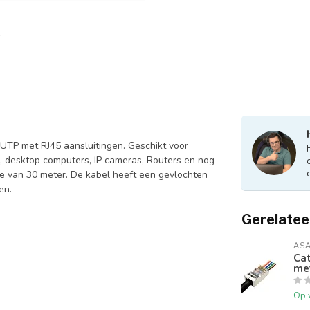
UTP met RJ45 aansluitingen. Geschikt voor
s, desktop computers, IP cameras, Routers en nog
gte van 30 meter. De kabel heeft een gevlochten
en.
Gerelatee
AS
Cat
me
Op 