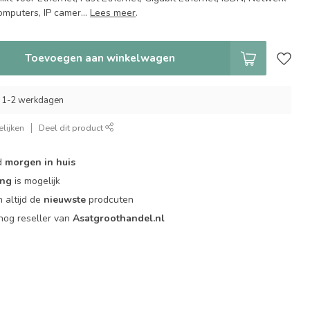
omputers, IP camer...
Lees meer
.
Toevoegen aan winkelwagen
 1-2 werkdagen
lijken
Deel dit product
d
morgen in huis
ing
is mogelijk
 altijd de
nieuwste
prodcuten
og reseller van
Asatgroothandel.nl