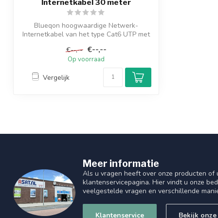
Internetkabel 30 meter
Blueqon hoogwaardige Netwerk-
Internetkabel van het type Cat6 UTP met
RJ45 aanslu...
€--,--
€--,--
Op voorraad
Vergelijk
Meer informatie
Als u vragen heeft over onze producten of
klantenservicepagina. Hier vindt u onze be
veelgestelde vragen en verschillende mani
Klantenservice
Bekijk onze