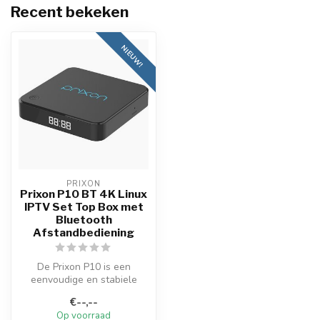
Recent bekeken
NIEUW!
PRIXON
Prixon P10 BT 4K Linux
IPTV Set Top Box met
Bluetooth
Afstandbediening
De Prixon P10 is een
eenvoudige en stabiele
IPTV box.
€--,--
Het draait namelijk op Li...
Op voorraad