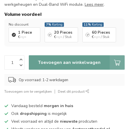
werkgeheugen en Dual-Band WiFi module.
Lees meer
.
Volume voordeel
No discount
7%
Korting
11%
Korting
1 Piece
20 Pieces
60 Pieces
€--,--
€--,--
/ Stuk
€--,--
/ Stuk
Toevoegen aan winkelwagen
Op voorraad: 1-2 werkdagen
Toevoegen om te vergelijken
Deel dit product
Vandaag besteld
morgen in huis
Ook
dropshipping
is mogelijk
Veel voorraad en altijd de
nieuwste
prodcuten