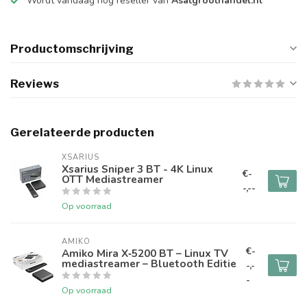
Wordt vandaag nog reseller van
Asatgroothandel.nl
Productomschrijving
Reviews
Gerelateerde producten
XSARIUS
Xsarius Sniper 3 BT - 4K Linux
€-
OTT Mediastreamer
-,--
Op voorraad
AMIKO
€-
Amiko Mira X‑5200 BT – Linux TV
mediastreamer – Bluetooth Editie
-,-
-
Op voorraad