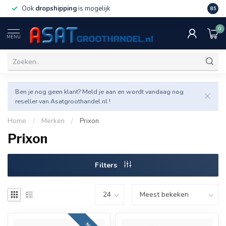
Ook
dropshipping
is mogelijk
Veel v
8.5
0
MENU
Ben je nog geen klant? Meld je aan en wordt vandaag nog
reseller van Asatgroothandel.nl !
Home
/
Merken
/
Prixon
Prixon
Filters