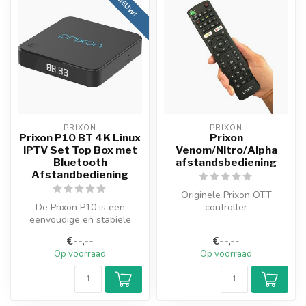
NIEUW!
PRIXON
PRIXON
Prixon P10 BT 4K Linux
Prixon
IPTV Set Top Box met
Venom/Nitro/Alpha
Bluetooth
afstandsbediening
Afstandbediening
Originele Prixon OTT
De Prixon P10 is een
controller
eenvoudige en stabiele
afstandsbediening
IPTV box.
€--,--
€--,--
Het draait namelijk op Li...
Op voorraad
Op voorraad