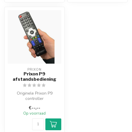
PRIXON
Prixon P9
afstandsbediening
Originele Prixon P9
controller
afstandsbediening, zonder
€--,--
AAA batterijen
Op voorraad