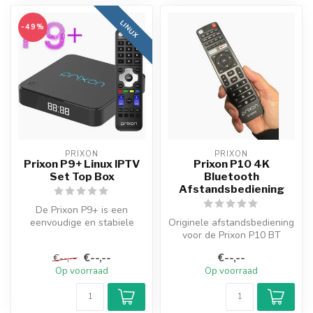
LINUX
-49%
PRIXON
PRIXON
Prixon P9+ Linux IPTV
Prixon P10 4K
Set Top Box
Bluetooth
Afstandsbediening
De Prixon P9+ is een
eenvoudige en stabiele
Originele afstandsbediening
Linux IPTV box.
voor de Prixon P10 BT
Het draait namelijk...
€--,--
€--,--
€--,--
Op voorraad
Op voorraad