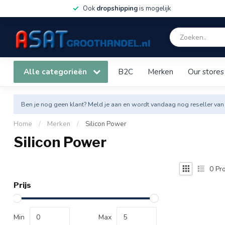
Ook
dropshipping
is mogelijk
Alle categorieën
B2C
Merken
Our stores
Ben je nog geen klant? Meld je aan en wordt vandaag nog reseller van
Home
/
Merken
/
Silicon Power
Silicon Power
0
Pro
Prijs
Min
Max