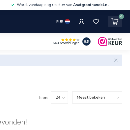
Wordt vandaag nog reseller van
Asatgroothandel.nl
0
EUR
8.5
543
beoordelingen
Toon:
evonden!