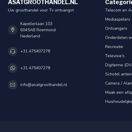
ASATGROOTHANDEL.NL
Categori
Uw groothandel voor Tv ontvangst
Telecom en A
Mediaspelers
Kapellerlaan 103
Ontvangers
6045AB Roermond
Nederland
Onderdelen e
Recreatie
+31 475407278
Televisie's
Digitenne (DV
+31 475407278
Schotel ante
Camera / Alar
info@asatgroothandel.nl
Maak een afs
Huishoudelijk