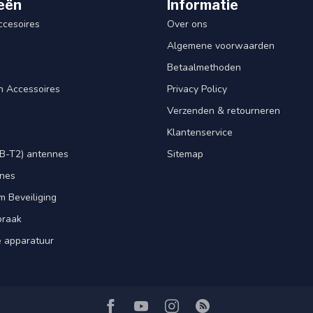
eën
Informatie
ccesoires
Over ons
Algemene voorwaarden
Betaalmethoden
n Accessoires
Privacy Policy
Verzenden & retourneren
Klantenservice
B-T2) antennes
Sitemap
nnes
m Beveiliging
praak
e apparatuur