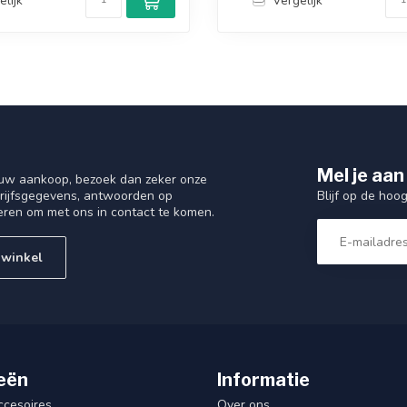
elijk
Vergelijk
Mel je aan
 uw aankoop, bezoek dan zeker onze
Blijf op de hoo
drijfsgegevens, antwoorden op
eren om met ons in contact te komen.
 winkel
eën
Informatie
ccesoires
Over ons