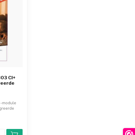
03 CI+
reerde
+-module
egreerde