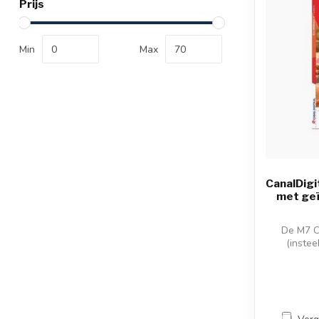
Prijs
Min
Max
CanalDig
met ge
De M7 C
(instee