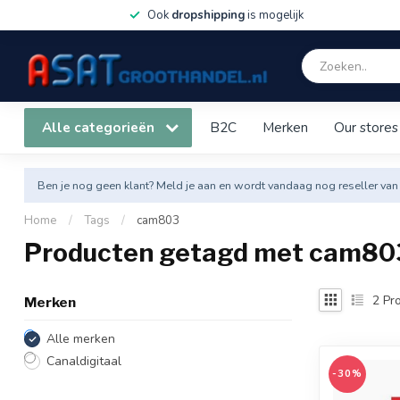
Ook
dropshipping
is mogelijk
Alle categorieën
B2C
Merken
Our stores
Ben je nog geen klant? Meld je aan en wordt vandaag nog reseller van
Home
/
Tags
/
cam803
Producten getagd met cam80
2
Pro
Merken
Alle merken
Canaldigitaal
-30%