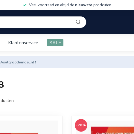
Veel voorraad en altijd de
nieuwste
prodcuten
Klantenservice
SALE
 Asatgroothandel.nl !
3
ducten
-28%