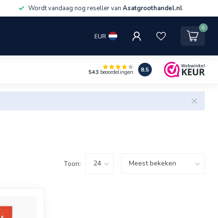
Wordt vandaag nog reseller van
Asatgroothandel.nl
0
EUR
8.5
543
beoordelingen
Toon: