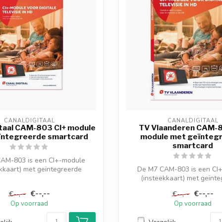
CANALDIGITAAL
CANALDIGITAAL
itaal CAM-803 CI+ module
TV Vlaanderen CAM-8
ïntegreerde smartcard
module met geïnteg
smartcard
AM-803 is een CI+-module
kkaart) met geïntegreerde
De M7 CAM-803 is een CI
smartcard, een ...
(insteekkaart) met geïnt
smartcard, een ...
€--,--
€--,--
€--,--
€--,--
Op voorraad
Op voorraad