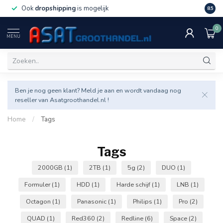
Ook
dropshipping
is mogelijk
Veel v
8.5
0
MENU
Ben je nog geen klant? Meld je aan en wordt vandaag nog
reseller van Asatgroothandel.nl !
Home
/
Tags
Tags
2000GB
(1)
2TB
(1)
5g
(2)
DUO
(1)
Formuler
(1)
HDD
(1)
Harde schijf
(1)
LNB
(1)
Octagon
(1)
Panasonic
(1)
Philips
(1)
Pro
(2)
QUAD
(1)
Red360
(2)
Redline
(6)
Space
(2)