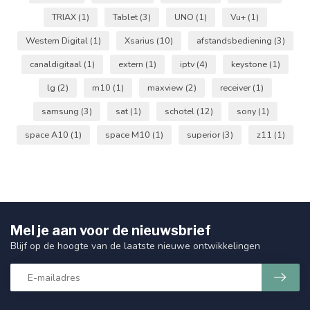
TRIAX
(1)
Tablet
(3)
UNO
(1)
Vu+
(1)
Western Digital
(1)
Xsarius
(10)
afstandsbediening
(3)
canaldigitaal
(1)
extern
(1)
iptv
(4)
keystone
(1)
lg
(2)
m10
(1)
maxview
(2)
receiver
(1)
samsung
(3)
sat
(1)
schotel
(12)
sony
(1)
space A10
(1)
space M10
(1)
superior
(3)
z11
(1)
Mel je aan voor de nieuwsbrief
Blijf op de hoogte van de laatste nieuwe ontwikkelingen