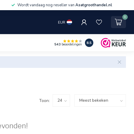
Wordt vandaag nog reseller van
Asatgroothandel.nl
0
EUR
8.5
543
beoordelingen
Toon:
evonden!