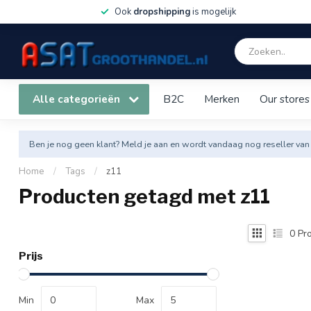
Ook
dropshipping
is mogelijk
Alle categorieën
B2C
Merken
Our stores
Ben je nog geen klant? Meld je aan en wordt vandaag nog reseller van
Home
/
Tags
/
z11
Producten getagd met z11
0
Pro
Prijs
Min
Max