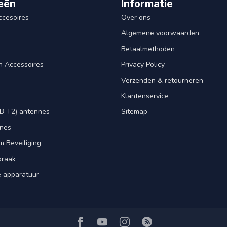
eën
Informatie
ccesoires
Over ons
Algemene voorwaarden
Betaalmethoden
n Accessoires
Privacy Policy
Verzenden & retourneren
Klantenservice
B-T2) antennes
Sitemap
nnes
m Beveiliging
praak
e apparatuur