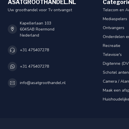
ASATGROOTHANDEL.NL
Categori
Uw groothandel voor Tv ontvangst
Telecom en A
Mediaspelers
Kapellerlaan 103
Ontvangers
6045AB Roermond
Nederland
Onderdelen e
Recreatie
+31 475407278
Televisie's
Digitenne (DV
+31 475407278
Schotel ante
Camera / Alar
info@asatgroothandel.nl
Maak een afs
Huishoudelijk