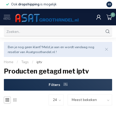
Ook
dropshipping
is mogelijk
Veel v
8.5
0
MENU
Ben je nog geen klant? Meld je aan en wordt vandaag nog
reseller van Asatgroothandel.nl !
Home
/
Tags
/
iptv
Producten getagd met iptv
Filters