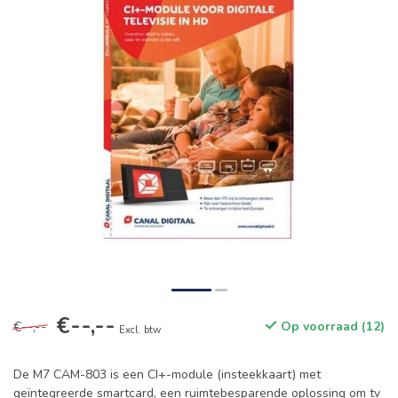
€--,--
€--,--
Op voorraad (12)
Excl. btw
De M7 CAM-803 is een CI+-module (insteekkaart) met
geïntegreerde smartcard, een ruimtebesparende oplossing om tv