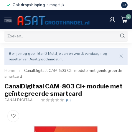
Ook
dropshipping
is mogelijk
Veel v
8.5
0
MENU
Ben je nog geen klant? Meld je aan en wordt vandaag nog
reseller van Asatgroothandel.nl !
Home
/
CanalDigitaal CAM-803 CI+ module met geïntegreerde
smartcard
CanalDigitaal CAM-803 CI+ module met
geïntegreerde smartcard
(0)
CANALDIGITAAL