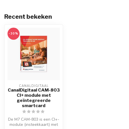
Recent bekeken
-30%
CANALDIGITAAL
CanalDigitaal CAM-803
CI+ module met
geïntegreerde
smartcard
De M7 CAM-803 is een CI+-
module (insteekkaart) met