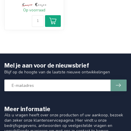
geïntegreerde smartcard,
€--,--
€--,--
een ...
Op voorraad
Mel je aan voor de nieuwsbrief
Blijf op de hoogte van de laatste nieuwe ontwikkelingen
Meer informatie
Als u vragen heeft over onze producten of uw aankoop, bezoek
dan zeker onze klantenservicepagina. Hier vindt u onze
bedrijfsgegevens, antwoorden op veelgestelde vragen en
verschillende manieren om met ons in contact te komen.