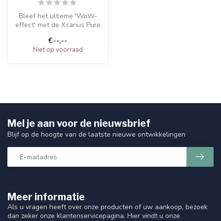
Bleef het ultieme 'WoW-
effect' met de Xsarius Pure
3+. Deze premium TV+ biedt
€--,--
in...
Niet op voorraad
Mel je aan voor de nieuwsbrief
Blijf op de hoogte van de laatste nieuwe ontwikkelingen
Meer informatie
Als u vragen heeft over onze producten of uw aankoop, bezoek
dan zeker onze klantenservicepagina. Hier vindt u onze