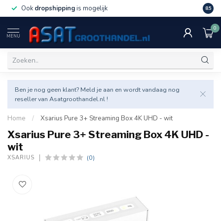
Ook
dropshipping
is mogelijk
Veel v
8.5
0
MENU
Ben je nog geen klant? Meld je aan en wordt vandaag nog
reseller van Asatgroothandel.nl !
Home
/
Xsarius Pure 3+ Streaming Box 4K UHD - wit
Xsarius Pure 3+ Streaming Box 4K UHD -
wit
(0)
XSARIUS