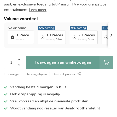
past, en exclusieve toegang tot PremiumTV+ voor grenzeloos
entertainment.
Lees meer
.
Volume voordeel
No discount
5%
Korting
9%
Korting
13%
Korti
1 Piece
10 Pieces
20 Pieces
60 
€--,--
€--,--
/ Stuk
€--,--
/ Stuk
€--,-
Toevoegen aan winkelwagen
Toevoegen om te vergelijken
Deel dit product
Vandaag besteld
morgen in huis
Ook
dropshipping
is mogelijk
Veel voorraad en altijd de
nieuwste
prodcuten
Wordt vandaag nog reseller van
Asatgroothandel.nl