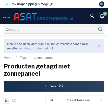
Ook
dropshipping
is mogelijk
Veel v
8.5
0
MENU
Ben je nog geen klant? Meld je aan en wordt vandaag nog
reseller van Asatgroothandel.nl !
Home
/
Tags
/
zonnepaneel
Producten getagd met
zonnepaneel
Filters