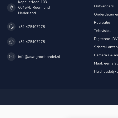
Kapellerlaan 103
Ontvangers
6045AB Roermond
Nederland
Onderdelen e
Recreatie
+31 475407278
Televisie's
Digitenne (DV
+31 475407278
Schotel ante
Camera / Alar
info@asatgroothandel.nl
Maak een afs
Huishoudelijk