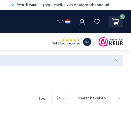
Wordt vandaag nog reseller van
Asatgroothandel.nl
0
EUR
8.5
543
beoordelingen
Toon: