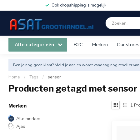
Ook
dropshipping
is mogelijk
Alle categorieën
B2C
Merken
Our stores
Ben je nog geen klant? Meld je aan en wordt vandaag nog reseller van
Home
/
Tags
/
sensor
Producten getagd met sensor
1
Pro
Merken
Alle merken
Ajax