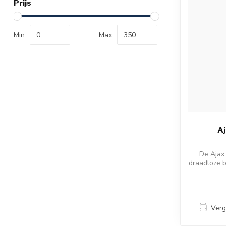
Prijs
Min
Max
A
De Ajax
draadloze 
Verg