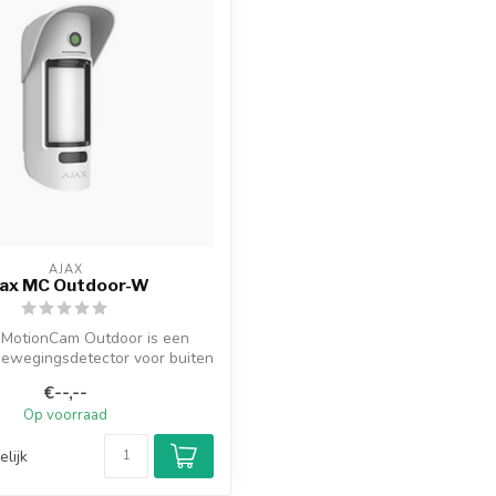
AJAX
jax MC Outdoor-W
 MotionCam Outdoor is een
bewegingsdetector voor buiten
met een...
€--,--
Op voorraad
elijk