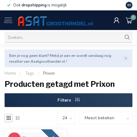
Ook
dropshipping
is mogelijk
Veel v
8.5
0
MENU
Ben je nog geen klant? Meld je aan en wordt vandaag nog
reseller van Asatgroothandel.nl !
Home
/
Tags
/
Prixon
Producten getagd met Prixon
Filters