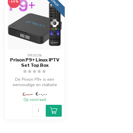
LINUX
-49%
PRIXON
Prixon P9+ Linux IPTV
Set Top Box
De Prixon P9+ is een
eenvoudige en stabiele
Linux IPTV box.
€--,--
€--,--
Het draait namelijk...
Op voorraad