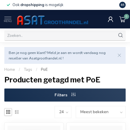
Ook
dropshipping
is mogelijk
Veel v
8.5
0
MENU
Ben je nog geen klant? Meld je aan en wordt vandaag nog
reseller van Asatgroothandel.nl !
Home
/
Tags
/
PoE
Producten getagd met PoE
Filters