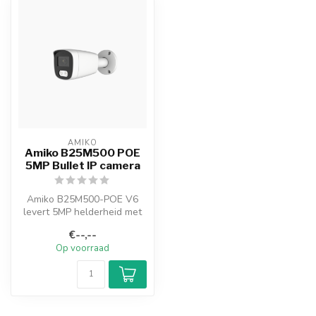
AMIKO
Amiko B25M500 POE
5MP Bullet IP camera
Amiko B25M500-POE V6
levert 5MP helderheid met
1/2.8" CMOS sensor,
€--,--
H.264/H.265 c...
Op voorraad