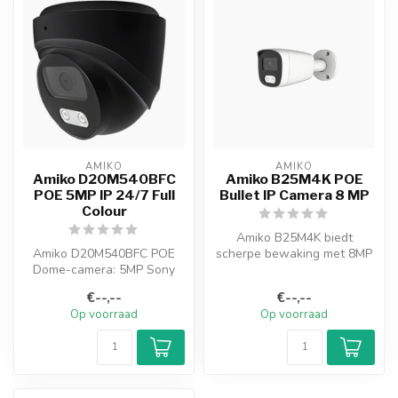
AMIKO
AMIKO
Amiko D20M540BFC
Amiko B25M4K POE
POE 5MP IP 24/7 Full
Bullet IP Camera 8 MP
Colour
Amiko B25M4K biedt
Amiko D20M540BFC POE
scherpe bewaking met 8MP
Dome-camera: 5MP Sony
resolutie, Sony CMOS
Starvis-sensor, robuuste
sensor en H.264...
€--,--
€--,--
metalen behu...
Op voorraad
Op voorraad