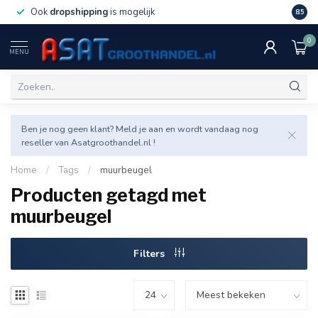
Ook
dropshipping
is mogelijk
Veel v
8.5
0
MENU
Ben je nog geen klant? Meld je aan en wordt vandaag nog
reseller van Asatgroothandel.nl !
Home
/
Tags
/
muurbeugel
Producten getagd met
muurbeugel
Filters