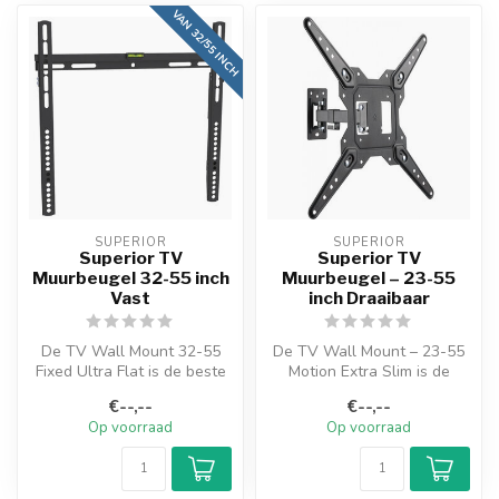
VAN 32/55 INCH
SUPERIOR
SUPERIOR
Superior TV
Superior TV
Muurbeugel 32-55 inch
Muurbeugel – 23-55
Vast
inch Draaibaar
De TV Wall Mount 32-55
De TV Wall Mount – 23-55
Fixed Ultra Flat is de beste
Motion Extra Slim is de
vriend van elke film en tv-...
perfecte oplossing voor
€--,--
€--,--
ieder...
Op voorraad
Op voorraad