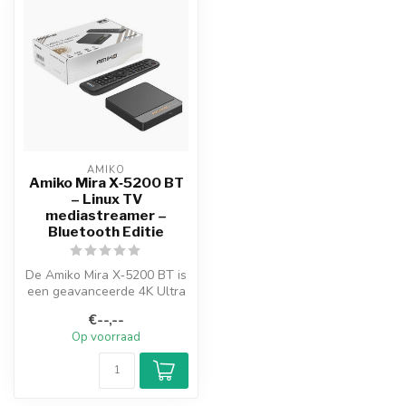
AMIKO
Amiko Mira X‑5200 BT
– Linux TV
mediastreamer –
Bluetooth Editie
De Amiko Mira X‑5200 BT is
een geavanceerde 4K Ultra
HD IPTV-ontvanger die
€--,--
draai...
Op voorraad