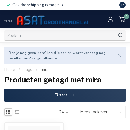
Ook
dropshipping
is mogelijk
Veel v
8.5
0
MENU
Ben je nog geen klant? Meld je aan en wordt vandaag nog
reseller van Asatgroothandel.nl !
Home
/
Tags
/
mira
Producten getagd met mira
Filters