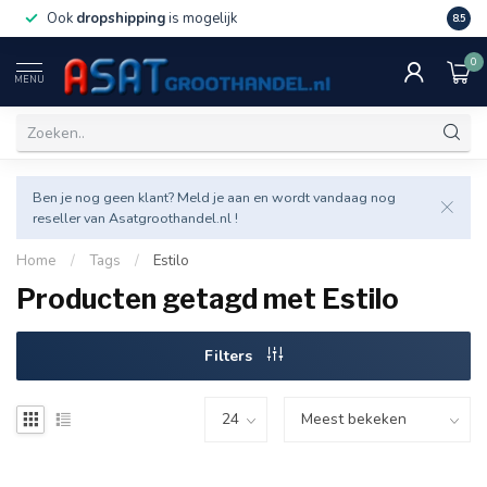
Ook
dropshipping
is mogelijk
Veel v
8.5
0
MENU
Ben je nog geen klant? Meld je aan en wordt vandaag nog
reseller van Asatgroothandel.nl !
Home
/
Tags
/
Estilo
Producten getagd met Estilo
Filters