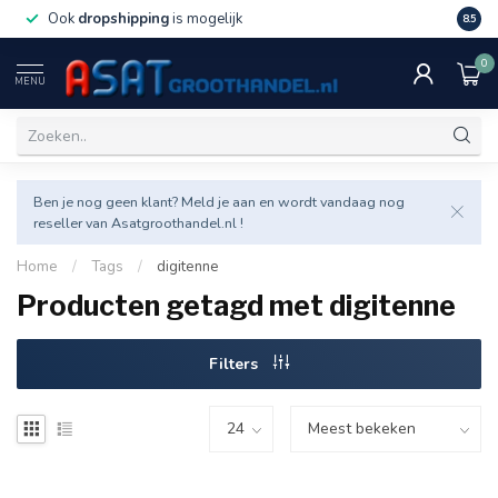
Ook
dropshipping
is mogelijk
Veel v
8.5
0
MENU
Ben je nog geen klant? Meld je aan en wordt vandaag nog
reseller van Asatgroothandel.nl !
Home
/
Tags
/
digitenne
Producten getagd met digitenne
Filters