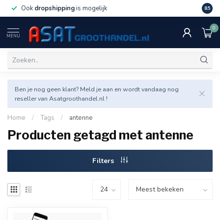
Ook
dropshipping
is mogelijk
Veel v
8.5
0
MENU
Ben je nog geen klant? Meld je aan en wordt vandaag nog
reseller van Asatgroothandel.nl !
Home
/
Tags
/
antenne
Producten getagd met antenne
Filters