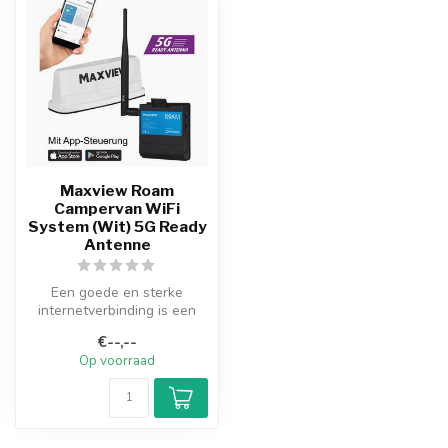
Maxview Roam
Campervan WiFi
System (Wit) 5G Ready
Antenne
Een goede en sterke
internetverbinding is een
onmisbaar onderdeel
€--,--
geworden van e...
Op voorraad