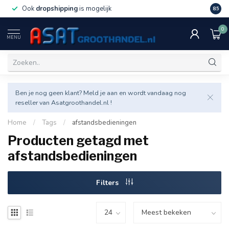
Ook
dropshipping
is mogelijk
Veel v
8.5
0
MENU
Ben je nog geen klant? Meld je aan en wordt vandaag nog
reseller van Asatgroothandel.nl !
Home
/
Tags
/
afstandsbedieningen
Producten getagd met
afstandsbedieningen
Filters