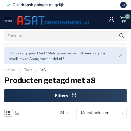
Ook
dropshipping
is mogelijk
Veel v
8.5
0
MENU
Ben je nog geen klant? Meld je aan en wordt vandaag nog
reseller van Asatgroothandel.nl !
Home
/
Tags
/
a8
Producten getagd met a8
Filters