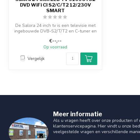
DVD WiFi CI S2/C/T2 12/230V
SMART
De Salora 24 inch tv is een televisie met
ingebouwde DVB-S2/T/T2 en C-tuner en
i...
€--,--
Op voorraad
Vergelijk
Meer informatie
Als u vragen heeft over onze producten of
klantenservicepagina. Hier vindt u onze be
veelgestelde vragen en verschillende mani