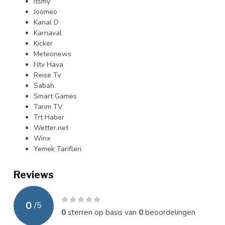
Itsmy
Joomeo
Kanal D
Karnaval
Kicker
Meteonews
Ntv Hava
Reise Tv
Sabah
Smart Games
Tarım TV
Trt Haber
Wetter.net
Winx
Yemek Tarifleri
Reviews
0
/
5
0
sterren op basis van
0
beoordelingen