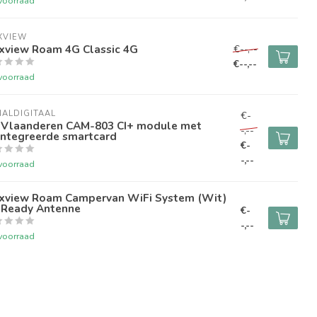
voorraad
XVIEW
xview Roam 4G Classic 4G
€--,--
€--,--
voorraad
ALDIGITAAL
€-
 Vlaanderen CAM-803 CI+ module met
-,--
ïntegreerde smartcard
€-
-,--
voorraad
xview Roam Campervan WiFi System (Wit)
 Ready Antenne
€-
-,--
voorraad