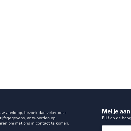
Mel je aan
 uw aankoop, bezoek dan zeker onze
Blijf op de hoo
drijfsgegevens, antwoorden op
eren om met ons in contact te komen.