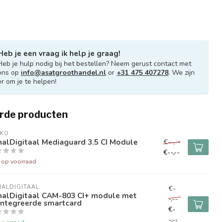
Heb je een vraag ik help je graag!
Heb je hulp nodig bij het bestellen? Neem gerust contact met
ons op
info@asatgroothandel.nl
or
+31 475 407278
. We zijn
er om je te helpen!
rde producten
IKO
alDigitaal Mediaguard 3.5 CI Module
€--,--
€--,--
t op voorraad
ALDIGITAAL
€-
nalDigitaal CAM-803 CI+ module met
-,--
ïntegreerde smartcard
€-
-,--