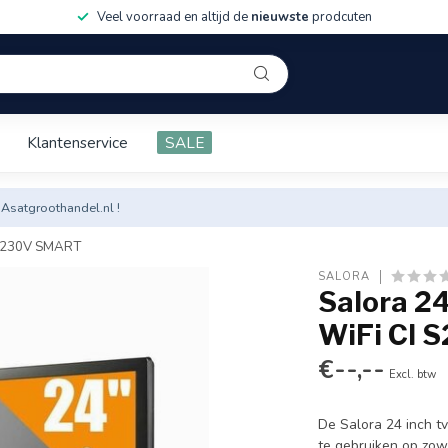
Veel voorraad en altijd de
nieuwste
prodcuten
Klantenservice
SALE
 Asatgroothandel.nl !
2/230V SMART
SALORA
Salora 2
WiFi CI 
€--,--
Excl. btw
De Salora 24 inch t
te gebruiken op zow