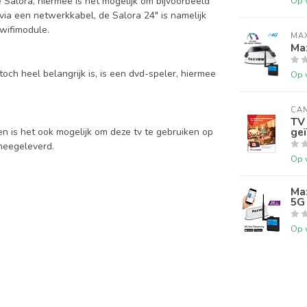
Op 
e Salora, hiermee is het mogelijk om bijvoorbeeld
f via een netwerkkabel, de Salora 24" is namelijk
wifimodule.
MA
Ma
och heel belangrijk is, is een dvd-speler, hiermee
Op 
CAN
TV
ge
n is het ook mogelijk om deze tv te gebruiken op
meegeleverd.
Op 
Ma
5G
Op 