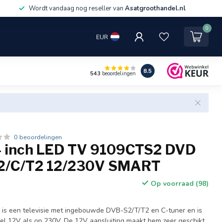
Wordt vandaag nog reseller van
Asatgroothandel.nl
0
EUR
8.5
543
beoordelingen
0 beoordelingen
4 inch LED TV 9109CTS2 DVD
S2/C/T2 12/230V SMART
Op voorraad (98)
v is een televisie met ingebouwde DVB-S2/T/T2 en C-tuner en is
el 12V als op 230V. De 12V aansluiting maakt hem zeer geschikt