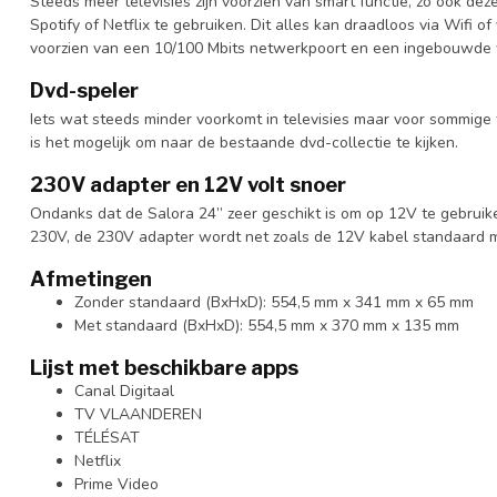
Steeds meer televisies zijn voorzien van smart functie, zo ook dez
Spotify of Netflix te gebruiken. Dit alles kan draadloos via Wifi o
voorzien van een 10/100 Mbits netwerkpoort en een ingebouwde 
Dvd-speler
Iets wat steeds minder voorkomt in televisies maar voor sommige t
is het mogelijk om naar de bestaande dvd-collectie te kijken.
230V adapter en 12V volt snoer
Ondanks dat de Salora 24” zeer geschikt is om op 12V te gebruike
230V, de 230V adapter wordt net zoals de 12V kabel standaard 
Afmetingen
Zonder standaard (BxHxD): 554,5 mm x 341 mm x 65 mm
Met standaard (BxHxD): 554,5 mm x 370 mm x 135 mm
Lijst met beschikbare apps
Canal Digitaal
TV VLAANDEREN
TÉLÉSAT
Netflix
Prime Video