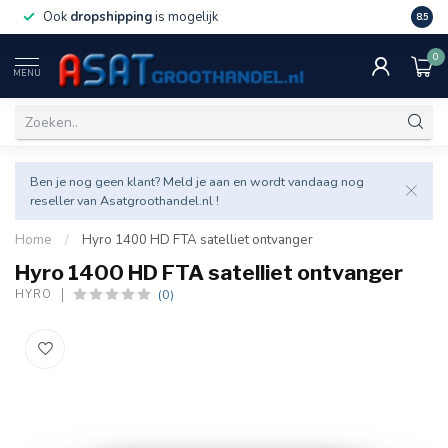
Ook
dropshipping
is mogelijk
Veel v
8.5
0
MENU
Ben je nog geen klant? Meld je aan en wordt vandaag nog
reseller van Asatgroothandel.nl !
Home
/
Hyro 1400 HD FTA satelliet ontvanger
Hyro 1400 HD FTA satelliet ontvanger
(0)
HYRO