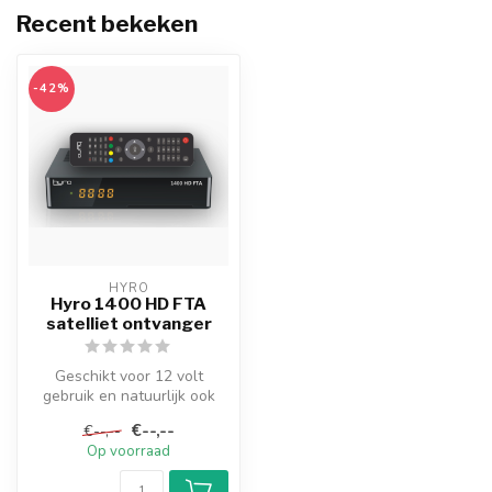
Recent bekeken
-42%
HYRO
Hyro 1400 HD FTA
satelliet ontvanger
Geschikt voor 12 volt
gebruik en natuurlijk ook
voor thuis op 230v.
€--,--
€--,--
HD FTA ontv...
Op voorraad