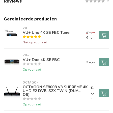
Reviews
Gerelateerde producten
VU+
VU+ Uno 4K SE FBC Tuner
€--,--
€--,--
Niet op voorraad
VU+
VU+ Duo 4K SE FBC
€--,--
Op voorraad
OCTAGON
OCTAGON SF8008 V3 SUPREME 4K
€-
UHD E2 DVB-S2X TWIN (DUAL
-,-
OS)
-
Op voorraad