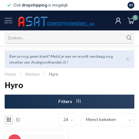
Ook
dropshipping
is mogelijk
Veel v
8.5
0
MENU
Ben je nog geen klant? Meld je aan en wordt vandaag nog
reseller van Asatgroothandel.nl !
Home
/
Merken
/
Hyro
Hyro
Filters