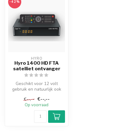
-42%
HYRO
Hyro 1400 HD FTA
satelliet ontvanger
Geschikt voor 12 volt
gebruik en natuurlijk ook
voor thuis op 230v.
€--,--
€--,--
HD FTA ontv...
Op voorraad