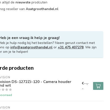
 altijd de
nieuwste
prodcuten
og reseller van
Asatgroothandel.nl
Heb je een vraag ik help je graag!
Heb je hulp nodig bij het bestellen? Neem gerust contact met
ons op
info@asatgroothandel.nl
or
+31 475 407278
. We zijn
er om je te helpen!
rde producten
VISION
kvision DS-1272ZJ-120 - Camera houder
€--,-
nd wit
-
voorraad
VISION