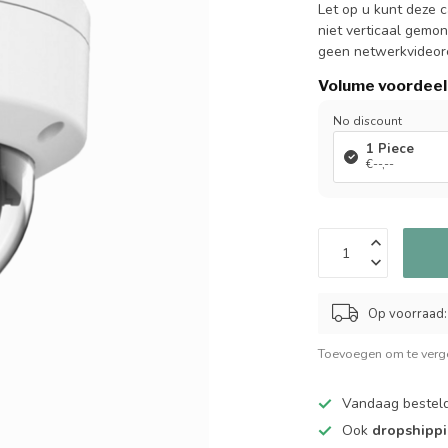
Let op u kunt deze
niet verticaal gemon
geen netwerkvideor
Volume voordeel
No discount
1 Piece
€--,--
Op voorraad:
Toevoegen om te verge
Vandaag bestel
Ook
dropshipp