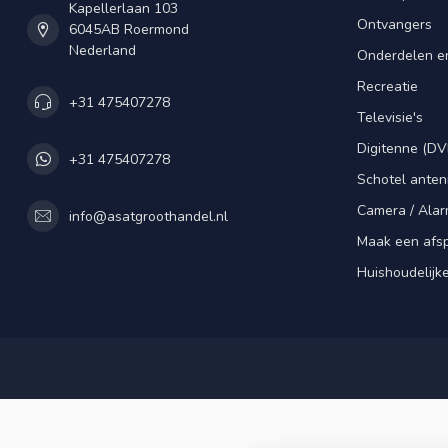
Kapellerlaan 103
Ontvangers
6045AB Roermond
Nederland
Onderdelen e
Recreatie
+31 475407278
Televisie's
Digitenne (DV
+31 475407278
Schotel ante
Camera / Alar
info@asatgroothandel.nl
Maak een afs
Huishoudelijk