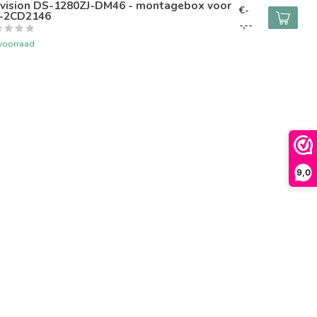
kvision DS-1280ZJ-DM46 - montagebox voor
€-
-2CD2146
-,--
voorraad
9,0