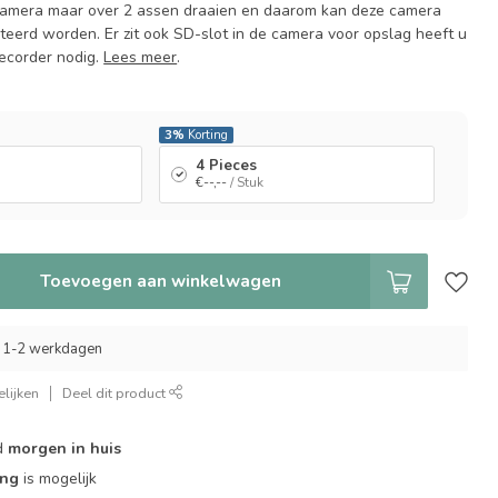
 camera maar over 2 assen draaien en daarom kan deze camera
teerd worden. Er zit ook SD-slot in de camera voor opslag heeft u
ecorder nodig.
Lees meer
.
3%
Korting
4 Pieces
€--,--
/ Stuk
Toevoegen aan winkelwagen
 1-2 werkdagen
lijken
Deel dit product
d
morgen in huis
ing
is mogelijk