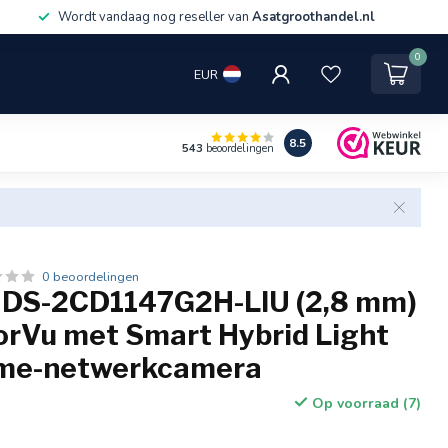
Wordt vandaag nog reseller van
Asatgroothandel.nl
0
EUR
8.5
543
beoordelingen
0 beoordelingen
n DS-2CD1147G2H-LIU (2,8 mm)
orVu met Smart Hybrid Light
ome-netwerkcamera
Op voorraad (7)