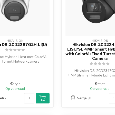
HIKVISION
HIKVISION
on DS-2CD2387G2H-LI(U)
Hikvision DS-2CD23
LISU/SL 4MP Smart Hyb
with ColorVu Fixed Turr
me Hybride Licht met ColorVu
Camera
e Torent Netwerkcamera
- Hoogwaardi...
Hikvision DS-2CD2347G
4 MP Slimme Hybride Licht m
vaste Torent ...
€--,--
€--,--
Op voorraad
Op voorraad
elijk
Vergelijk