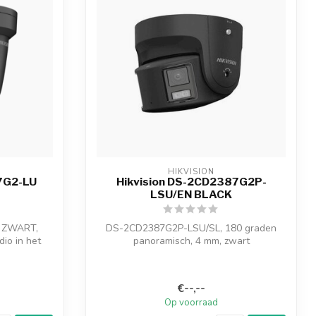
HIKVISION
7G2-LU
Hikvision DS-2CD2387G2P-
LSU/EN BLACK
 ZWART,
DS-2CD2387G2P-LSU/SL, 180 graden
io in het
panoramisch, 4 mm, zwart
- Hoogwaardige beel...
€--,--
Op voorraad