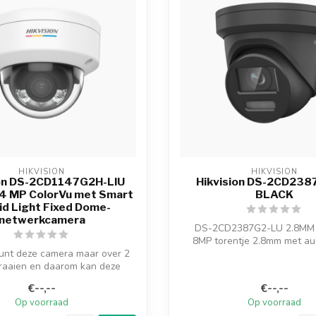
HIKVISION
HIKVISION
ion DS-2CD1147G2H-LIU
Hikvision DS-2CD238
 4 MP ColorVu met Smart
BLACK
id Light Fixed Dome-
netwerkcamera
DS-2CD2387G2-LU 2.8MM
8MP torentje 2.8mm met aud
kunt deze camera maar over 2
zwart
raaien en daarom kan deze
camera ni...
- Hoo...
€--,--
€--,--
Op voorraad
Op voorraad