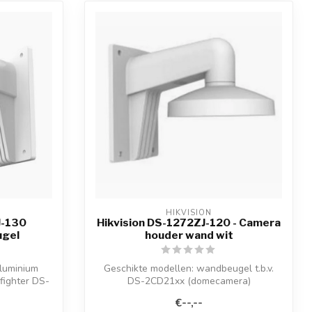
HIKVISION
J-130
Hikvision DS-1272ZJ-120 - Camera
ugel
houder wand wit
luminium
Geschikte modellen: wandbeugel t.b.v.
fighter DS-
DS-2CD21xx (domecamera)
€--,--