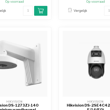
Op voorraad
Op voorraad
elijk
Vergelijk
HIKVISION
HIKVISION
ision DS-1273ZJ-140
Hikvision DS-2SE4C
minium wandbeugel
E/14(F0)