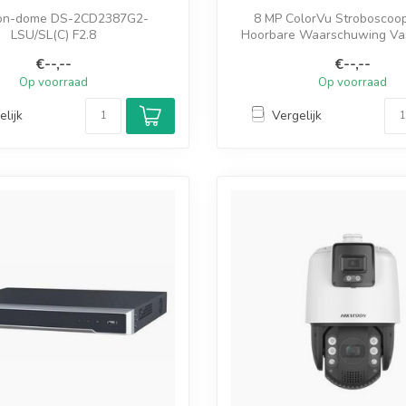
ion-dome DS-2CD2387G2-
8 MP ColorVu Stroboscoop
LSU/SL(C) F2.8
Hoorbare Waarschuwing Vas
Netwerkcamer...
€--,--
€--,--
- 8MP resolutie
Op voorraad
Op voorraad
- IR-illuminatiea...
elijk
Vergelijk