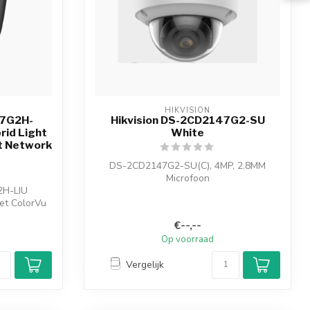
HIKVISION
47G2H-
Hikvision DS-2CD2147G2-SU
rid Light
White
et Network
DS-2CD2147G2-SU(C), 4MP, 2.8MM
Microfoon
2H-LIU
4 MP ColorVu Vaste Dome
et ColorVu
Netwerkcamera
...
€--,--
Op voorraad
Vergelijk