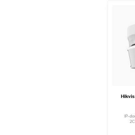
Hikvi
IP-do
2C
Hoogw