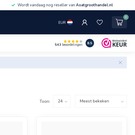
Wordt vandaag nog reseller van
Asatgroothandel.nl
0
EUR
8.5
543
beoordelingen
Toon: