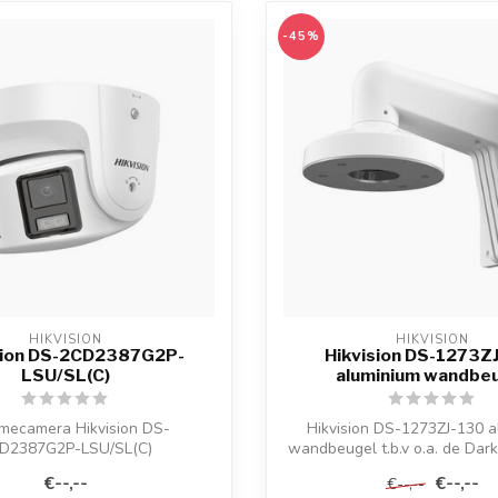
-45%
HIKVISION
HIKVISION
sion DS-2CD2387G2P-
Hikvision DS-1273Z
LSU/SL(C)
aluminium wandbe
mecamera Hikvision DS-
Hikvision DS-1273ZJ-130 a
D2387G2P-LSU/SL(C)
wandbeugel t.b.v o.a. de Dark
2CD412...
€--,--
€--,--
€--,--
aardige beeldkwalite...