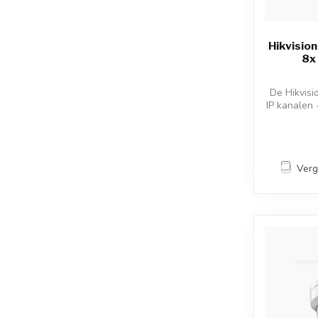
Hikvisio
8x 
De Hikvis
IP kanalen
Verg