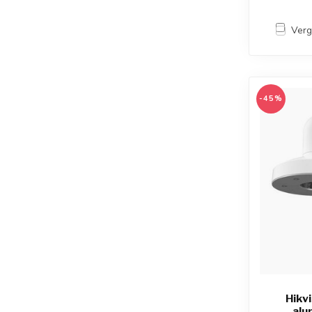
Verg
-45%
Hikv
alu