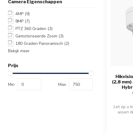
Camera Eigenschappen
4MP
(9)
8MP
(7)
PTZ 360 Graden
(3)
Gemotoriseerde Zoom
(3)
180 Graden Panoramisch
(2)
Bekijk meer
Prijs
Hikvis
(2,8 mm)
Min
Max
Hybr
Let op u 
assen d