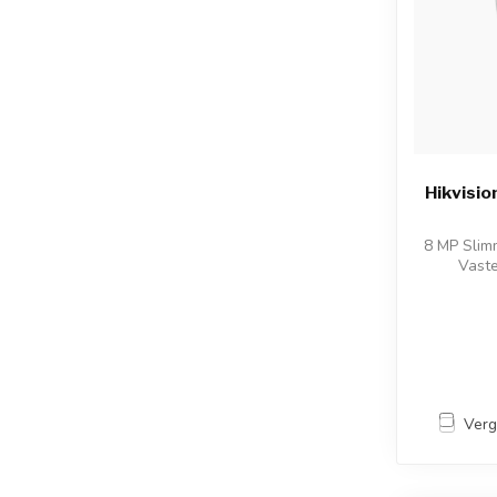
Hikvisi
8 MP Slim
Vast
Verg