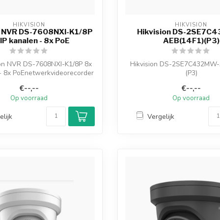
HIKVISION
HIKVISION
n NVR DS-7608NXI-K1/8P
Hikvision DS-2SE7C
IP kanalen - 8x PoE
AEB(14F1)(P3)
ion NVR DS-7608NXI-K1/8P 8x
Hikvision DS-2SE7C432MW-
 - 8x PoEnetwerkvideorecorder
(P3)
is ...
TandemVu 7-inch 4 MP 32X kl
€--,--
€--,--
IR...
Op voorraad
Op voorraad
elijk
Vergelijk