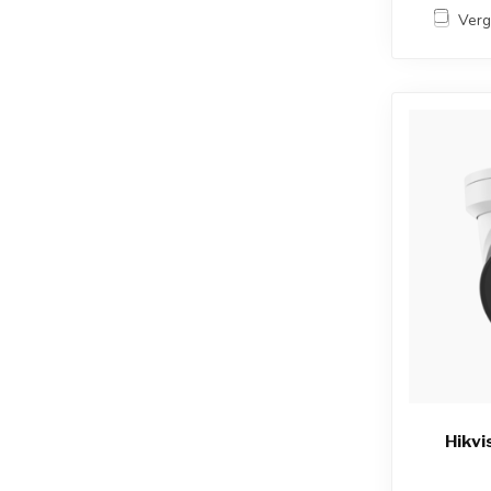
Verg
Hikv