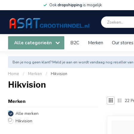
Ook
dropshipping
is mogelijk
Alle categorieën
B2C
Merken
Our stores
Ben je nog geen klant? Meld je aan en wordt vandaag nog reseller van
Home
/
Merken
/
Hikvision
Hikvision
22
P
Merken
Alle merken
Hikvision