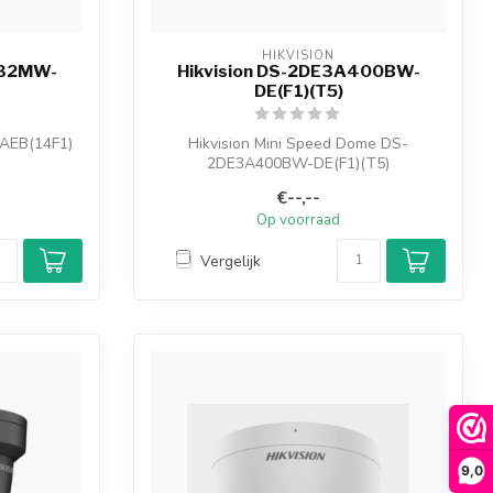
HIKVISION
432MW-
Hikvision DS-2DE3A400BW-
DE(F1)(T5)
AEB(14F1)
Hikvision Mini Speed Dome DS-
2DE3A400BW-DE(F1)(T5)
eurrijke en
3-inch 4 MP ColorVu Mini PT ...
€--,--
Op voorraad
Vergelijk
9,0