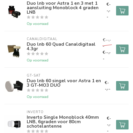
Duo lnb voor Astra 1 en 3 met 1
€-
aansluiting Monoblock 4 graden
-,-
LNB
-
Op voorraad
CANALDIGITAAL
€--,-
Duo lnb 60 Quad Canaldigitaal
-
4.3gr
€--,-
-
Op voorraad
GT-SAT
Duo lnb 60 singel voor Astra 1 en
€-
3 GT-MO3 DUO
-,--
Op voorraad
INVERTO
Inverto Single Monoblock 40mm
€-
LNB, 6graden voor 80cm
-,-
schotelantenne
-