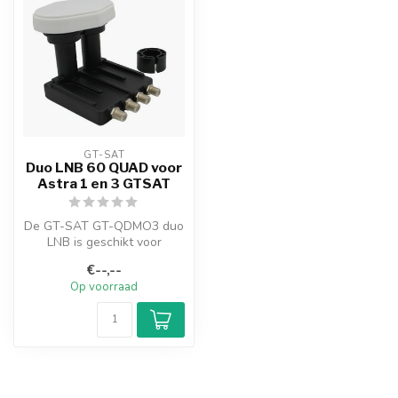
GT-SAT
Duo LNB 60 QUAD voor
Astra 1 en 3 GTSAT
De GT-SAT GT-QDMO3 duo
LNB is geschikt voor
ontvangst van de Astra 1 &
€--,--
3 satelli...
Op voorraad