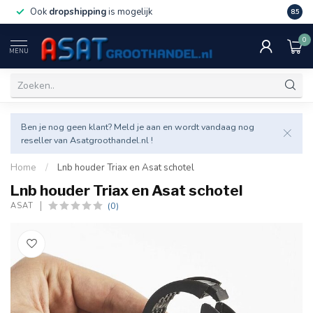
Ook
dropshipping
is mogelijk
Veel v
8.5
0
MENU
Ben je nog geen klant? Meld je aan en wordt vandaag nog
reseller van Asatgroothandel.nl !
Home
/
Lnb houder Triax en Asat schotel
Lnb houder Triax en Asat schotel
(0)
ASAT