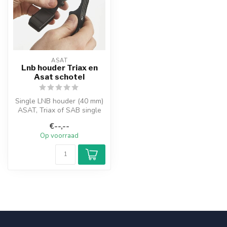
ASAT
Lnb houder Triax en
Asat schotel
Single LNB houder (40 mm)
ASAT, Triax of SAB single
LNB houder voor 40 mm
€--,--
LNB's....
Op voorraad