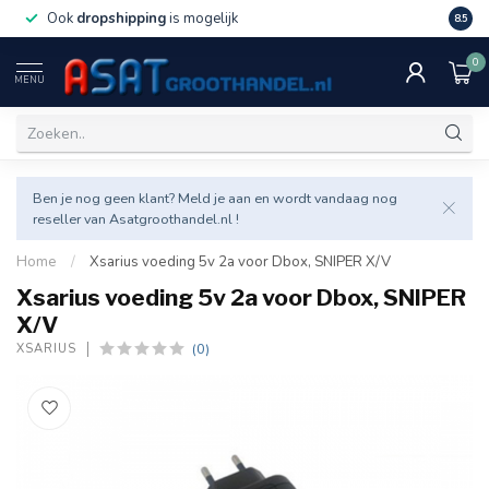
Ook
dropshipping
is mogelijk
Veel v
8.5
0
MENU
Ben je nog geen klant? Meld je aan en wordt vandaag nog
reseller van Asatgroothandel.nl !
Home
/
Xsarius voeding 5v 2a voor Dbox, SNIPER X/V
Xsarius voeding 5v 2a voor Dbox, SNIPER
X/V
(0)
XSARIUS