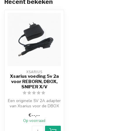
Recent bekeken
XSARIUS
Xsarius voeding 5v 2a
voor REBORN, DBOX,
SNIPER X/V
Een originele 5V 2A adapter
van Xsarius voor de DBOX
en SNIPER V/X
€--,--
Op voorraad