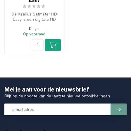
Easy
De Xsarius Satmeter HD
Easy is een digitale HD
satellietmeter. De Xsarius
€--,--
Satmet...
Op voorraad
Mel je aan voor de nieuwsbrief
Blijf op de hoogte van de laatste nieuwe ontwikkelingen