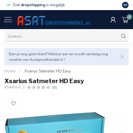
Ook
dropshipping
is mogelijk
Veel v
8.5
0
MENU
Ben je nog geen klant? Meld je aan en wordt vandaag nog
reseller van Asatgroothandel.nl !
Home
/
Xsarius Satmeter HD Easy
Xsarius Satmeter HD Easy
(0)
XSARIUS