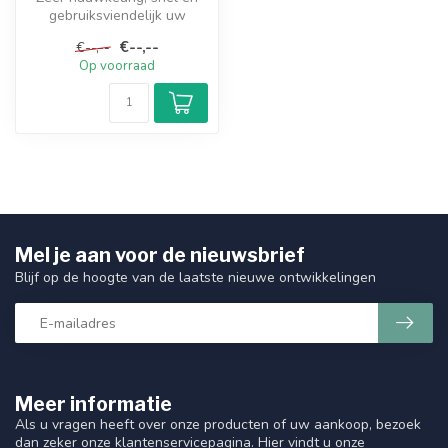
gebruiksviendelijk uw
satelliet antenneschotel
€--,--
€--,--
zelf uit...
Op voorraad
Mel je aan voor de nieuwsbrief
Blijf op de hoogte van de laatste nieuwe ontwikkelingen
Meer informatie
Als u vragen heeft over onze producten of uw aankoop, bezoek
dan zeker onze klantenservicepagina. Hier vindt u onze