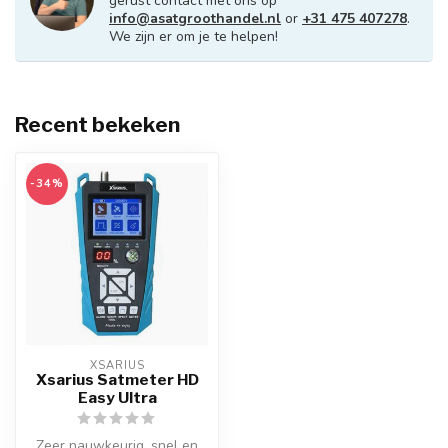
gerust contact met ons op
info@asatgroothandel.nl
or
+31 475 407278
.
We zijn er om je te helpen!
Recent bekeken
-34%
XSARIUS
Xsarius Satmeter HD
Easy Ultra
Zeer nauwkeurig, snel en