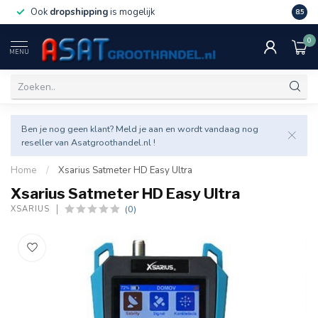
Ook
dropshipping
is mogelijk
Veel v
8.5
0
MENU
Ben je nog geen klant? Meld je aan en wordt vandaag nog
reseller van Asatgroothandel.nl !
Home
/
Xsarius Satmeter HD Easy Ultra
Xsarius Satmeter HD Easy Ultra
(0)
XSARIUS