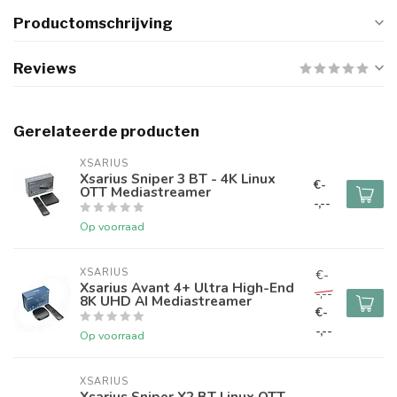
Productomschrijving
Reviews
Gerelateerde producten
XSARIUS
Xsarius Sniper 3 BT - 4K Linux
€-
OTT Mediastreamer
-,--
Op voorraad
XSARIUS
€-
Xsarius Avant 4+ Ultra High-End
-,--
8K UHD AI Mediastreamer
€-
-,--
Op voorraad
XSARIUS
Xsarius Sniper X2 BT Linux OTT