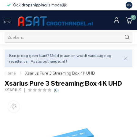
Ook
dropshipping
is mogelijk
Veel v
8.5
0
MENU
Ben je nog geen klant? Meld je aan en wordt vandaag nog
reseller van Asatgroothandel.nl !
Home
/
Xsarius Pure 3 Streaming Box 4K UHD
Xsarius Pure 3 Streaming Box 4K UHD
(0)
XSARIUS