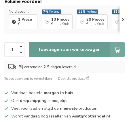
Volume voordeel
No discount
7%
Korting
11%
Korting
15%
Korti
1 Piece
10 Pieces
20 Pieces
60 
€--,--
€--,--
/ Stuk
€--,--
/ Stuk
€--,-
Toevoegen aan winkelwagen
Bij verzending 2-5 dagen levertijd
Toevoegen om te vergelijken
Deel dit product
Vandaag besteld
morgen in huis
Ook
dropshipping
is mogelijk
Veel voorraad en altijd de
nieuwste
prodcuten
Wordt vandaag nog reseller van
Asatgroothandel.nl