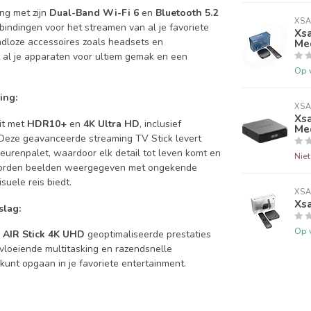
ng met zijn
Dual-Band Wi-Fi 6
en
Bluetooth 5.2
XSA
bindingen voor het streamen van al je favoriete
Xsa
adloze accessoires zoals headsets en
Me
 al je apparaten voor ultiem gemak en een
Op 
ing:
XSA
Xsa
it met
HDR10+
en
4K Ultra HD
, inclusief
Me
 Deze geavanceerde streaming TV Stick levert
eurenpalet, waardoor elk detail tot leven komt en
Nie
rden beelden weergegeven met ongekende
ele reis biedt.
XSA
Xs
lag:
Op 
 AIR Stick 4K UHD
geoptimaliseerde prestaties
vloeiende multitasking en razendsnelle
kunt opgaan in je favoriete entertainment.