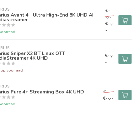
RIUS
€-
rius Avant 4+ Ultra High-End 8K UHD AI
-,--
diastreamer
€--,-
-
voorraad
RIUS
rius Sniper X2 BT Linux OTT
€--,-
diaStreamer 4K UHD
-
t op voorraad
RIUS
arius Pure 4+ Streaming Box 4K UHD
€--,--
€--,--
voorraad