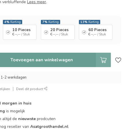
n verbluffende
Lees meer
.
4%
Korting
7%
Korting
13%
Korting
10 Pieces
20 Pieces
60 Pieces
€--,--
/ Stuk
€--,--
/ Stuk
€--,--
/ Stuk
Toevoegen aan winkelwagen
 1-2 werkdagen
lijken
Deel dit product
d
morgen in huis
ing
is mogelijk
 altijd de
nieuwste
prodcuten
og reseller van
Asatgroothandel.nl