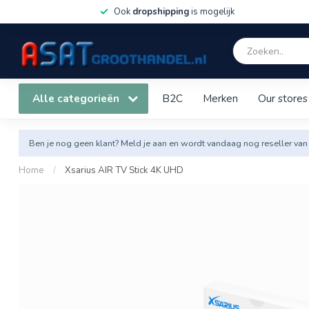
Ook
dropshipping
is mogelijk
Alle categorieën
B2C
Merken
Our stores
Ben je nog geen klant? Meld je aan en wordt vandaag nog reseller van
Home
/
Xsarius AIR TV Stick 4K UHD