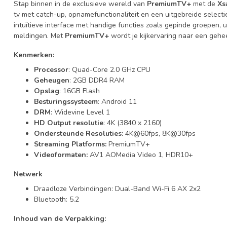
Stap binnen in de exclusieve wereld van
PremiumTV+
met de
Xs
tv met catch-up, opnamefunctionaliteit en een uitgebreide selec
intuïtieve interface met handige functies zoals gepinde groepen,
meldingen. Met
PremiumTV+
wordt je kijkervaring naar een gehe
Kenmerken:
Processor
: Quad-Core 2.0 GHz CPU
Geheugen
: 2GB DDR4 RAM
Opslag
: 16GB Flash
Besturingssysteem
: Android 11
DRM
: Widevine Level 1
HD Output resolutie
: 4K (3840 x 2160)
Ondersteunde Resoluties:
4K@60fps, 8K@30fps
Streaming Platforms:
PremiumTV+
Videoformaten:
AV1 AOMedia Video 1, HDR10+
Netwerk
Draadloze Verbindingen: Dual-Band Wi-Fi 6 AX 2x2
Bluetooth: 5.2
Inhoud van de Verpakking: