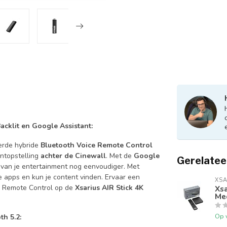
cklit en Google Assistant:
erde hybride
Bluetooth Voice Remote Control
entopstelling
achter de Cinewall
. Met de
Google
Gerelatee
van je entertainment nog eenvoudiger. Met
e apps en kun je content vinden. Ervaar een
XSA
e Remote Control op de
Xsarius AIR Stick 4K
Xsa
Me
Op 
h 5.2: