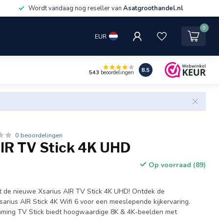
Wordt vandaag nog reseller van
Asatgroothandel.nl
0
EUR
8.5
543
beoordelingen
0 beoordelingen
AIR TV Stick 4K UHD
Op voorraad (89)
t de nieuwe Xsarius AIR TV Stick 4K UHD! Ontdek de
arius AIR Stick 4K Wifi 6 voor een meeslepende kijkervaring.
eaming TV Stick biedt hoogwaardige 8K & 4K-beelden met