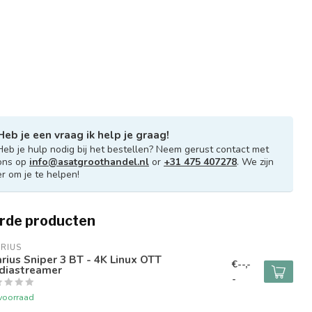
Heb je een vraag ik help je graag!
Heb je hulp nodig bij het bestellen? Neem gerust contact met
ons op
info@asatgroothandel.nl
or
+31 475 407278
. We zijn
er om je te helpen!
rde producten
RIUS
rius Sniper 3 BT - 4K Linux OTT
€--,-
diastreamer
-
voorraad