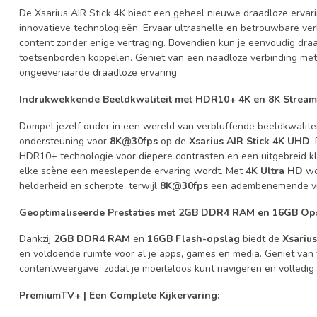
De Xsarius AIR Stick 4K biedt een geheel nieuwe draadloze ervari
innovatieve technologieën. Ervaar ultrasnelle en betrouwbare ver
content zonder enige vertraging. Bovendien kun je eenvoudig dra
toetsenborden koppelen. Geniet van een naadloze verbinding met
ongeëvenaarde draadloze ervaring.
Indrukwekkende Beeldkwaliteit met HDR10+ 4K en 8K Stream
Dompel jezelf onder in een wereld van verbluffende beeldkwalite
ondersteuning voor
8K@30fps
op de
Xsarius AIR Stick 4K UHD
.
HDR10+ technologie voor diepere contrasten en een uitgebreid kl
elke scène een meeslepende ervaring wordt. Met
4K Ultra HD
wo
helderheid en scherpte, terwijl
8K@30fps
een adembenemende visu
Geoptimaliseerde Prestaties met 2GB DDR4 RAM en 16GB Ops
Dankzij
2GB DDR4 RAM
en
16GB Flash-opslag
biedt de
Xsarius
en voldoende ruimte voor al je apps, games en media. Geniet van 
contentweergave, zodat je moeiteloos kunt navigeren en volledig 
PremiumTV+ | Een Complete Kijkervaring: