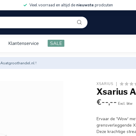
Veel voorraad en altijd de
nieuwste
prodcuten
Klantenservice
SALE
 Asatgroothandel.nl !
XSARIUS
Xsarius 
€--,--
Excl. btw
Ervaar de 'Wow' me
grensverleggende Xs
Deze krachtige str