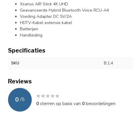
Xsarius AIR Stick 4K UHD
Geavanceerde Hybrid Bluetooth Voice RCU-A4
Voeding Adapter DC 5V/2A
HDTV-Kabel extensie kabel
Batterijen
Handleiding
Specificaties
SKU
B.1.4
Reviews
0
/
5
0
sterren op basis van
0
beoordelingen