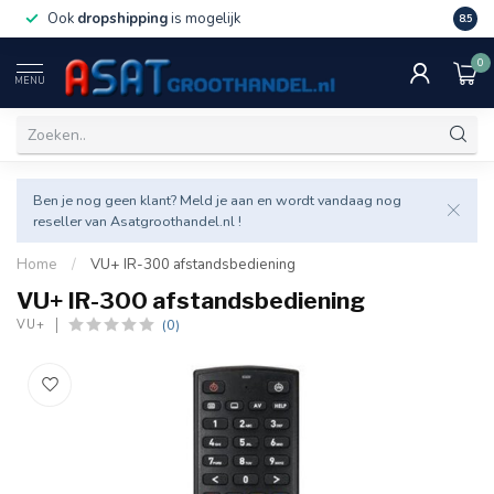
Ook
dropshipping
is mogelijk
Veel v
8.5
0
MENU
Ben je nog geen klant? Meld je aan en wordt vandaag nog
reseller van Asatgroothandel.nl !
Home
/
VU+ IR-300 afstandsbediening
VU+ IR-300 afstandsbediening
(0)
VU+