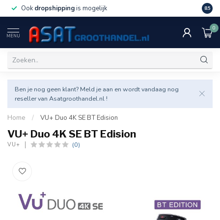
Ook
dropshipping
is mogelijk
Veel v
8.5
0
MENU
Ben je nog geen klant? Meld je aan en wordt vandaag nog
reseller van Asatgroothandel.nl !
Home
/
VU+ Duo 4K SE BT Edision
VU+ Duo 4K SE BT Edision
(0)
VU+