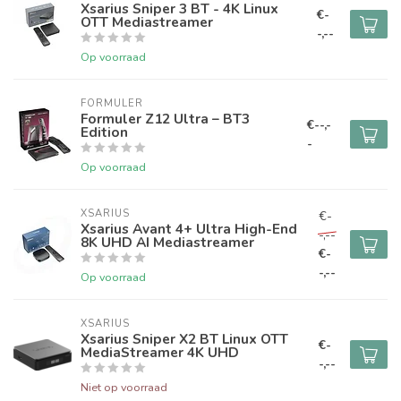
Xsarius Sniper 3 BT - 4K Linux
€-
OTT Mediastreamer
-,--
Op voorraad
FORMULER
Formuler Z12 Ultra – BT3
€--,-
Edition
-
Op voorraad
XSARIUS
€-
Xsarius Avant 4+ Ultra High-End
-,--
8K UHD AI Mediastreamer
€-
-,--
Op voorraad
XSARIUS
Xsarius Sniper X2 BT Linux OTT
€-
MediaStreamer 4K UHD
-,--
Niet op voorraad