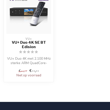
VU+
VU+ Duo 4K SE BT
Edision
VU+ Duo 4K met 2.100 MHz
sterke ARM QuadCore-
Processor met 64Bit-
€--,--
€--,--
technologie. Ge...
Niet op voorraad