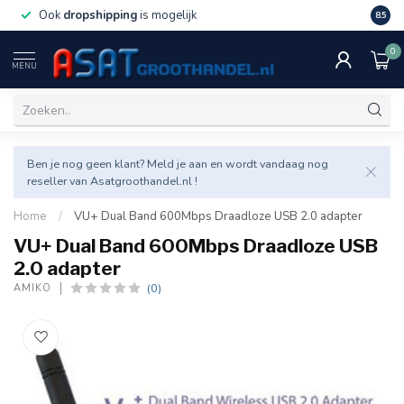
Ook
dropshipping
is mogelijk
Veel v
8.5
0
MENU
Ben je nog geen klant? Meld je aan en wordt vandaag nog
reseller van Asatgroothandel.nl !
Home
/
VU+ Dual Band 600Mbps Draadloze USB 2.0 adapter
VU+ Dual Band 600Mbps Draadloze USB
2.0 adapter
(0)
AMIKO