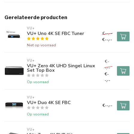
Gerelateerde producten
VU+
VU+ Uno 4K SE FBC Tuner
€--,--
€--,--
Niet op voorraad
VU+
€-
VU+ Zero 4K UHD Singel Linux
-,--
Set Top Box
€-
-,--
Op voorraad
VU+
VU+ Duo 4K SE FBC
€--,--
Op voorraad
VU+