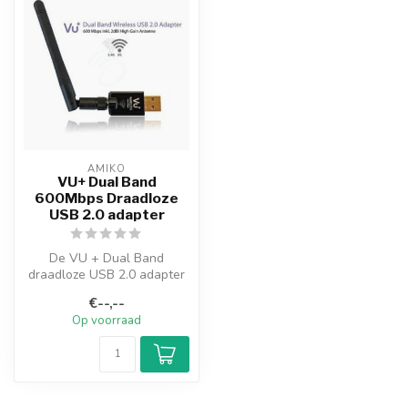
AMIKO
VU+ Dual Band
600Mbps Draadloze
USB 2.0 adapter
De VU + Dual Band
draadloze USB 2.0 adapter
c.q. WiFi-stick maakt het
€--,--
mogelijk o...
Op voorraad