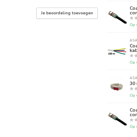
Co
co
Je beoordeling toevoegen
Op 
AS
Co
kab
Op 
AS
30
Op 
Co
co
Op 