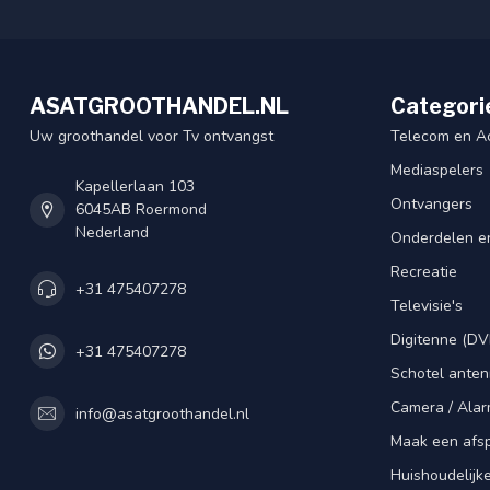
ASATGROOTHANDEL.NL
Categori
Uw groothandel voor Tv ontvangst
Telecom en A
Mediaspelers
Kapellerlaan 103
Ontvangers
6045AB Roermond
Nederland
Onderdelen e
Recreatie
+31 475407278
Televisie's
Digitenne (DV
+31 475407278
Schotel ante
Camera / Alar
info@asatgroothandel.nl
Maak een afs
Huishoudelijk