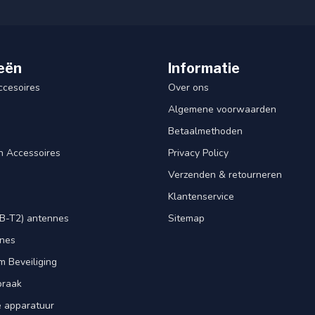
eën
Informatie
ccesoires
Over ons
Algemene voorwaarden
Betaalmethoden
n Accessoires
Privacy Policy
Verzenden & retourneren
Klantenservice
B-T2) antennes
Sitemap
nnes
m Beveiliging
praak
e apparatuur