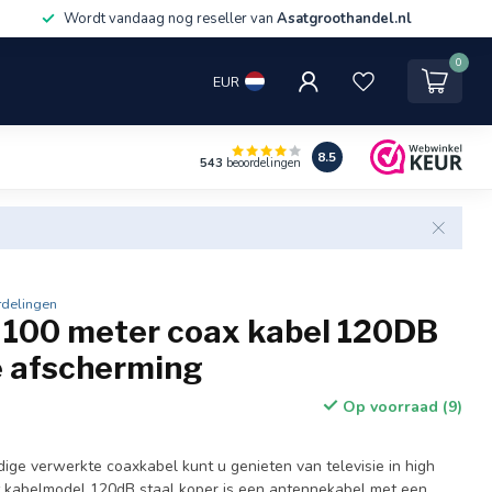
Wordt vandaag nog reseller van
Asatgroothandel.nl
0
EUR
8.5
543
beoordelingen
rdelingen
 100 meter coax kabel 120DB
e afscherming
Op voorraad (9)
ge verwerkte coaxkabel kunt u genieten van televisie in high
t kabelmodel 120dB staal koper is een antennekabel met een