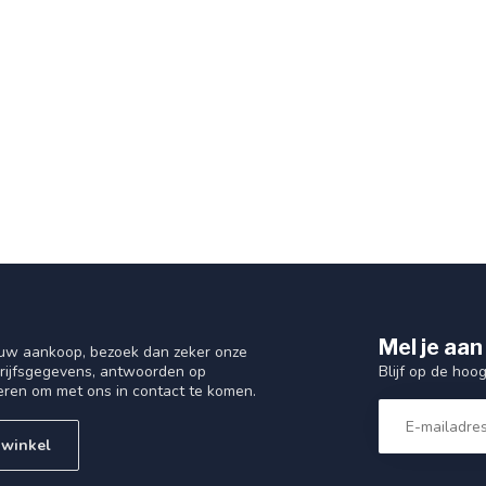
Mel je aan
 uw aankoop, bezoek dan zeker onze
Blijf op de hoo
drijfsgegevens, antwoorden op
eren om met ons in contact te komen.
 winkel