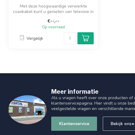
Met deze hoogwaardige verwerkte
coaxkabel kunt u genieten van televisie in
high ...
€--,--
Op voorraad
Vergelijk
Meer informatie
Als u vragen heeft over onze producten of
klantenservicepagina. Hier vindt u onze be
veelgestelde vragen en verschillende mani
Klantenservice
Bekijk onze