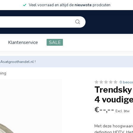
Veel voorraad en altijd de
nieuwste
prodcuten
Klantenservice
SALE
 Asatgroothandel.nl !
ming
0 beoo
Trendsky
4 voudig
€--,--
Excl. btw
Met deze hoogwaardi
definition HDTV. He