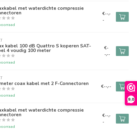
axkabel met waterdichte compressie
nnectoren
€--,-
-
voorraad
AT
ax kabel 100 dB Quattro S koperen SAT-
€-
el 4 voudig 100 meter
-,--
voorraad
AT
 meter coax kabel met 2 F-Connectoren
€--,--
voorraad
9,0
axkabel met waterdichte compressie
nnectoren
€--,-
-
voorraad