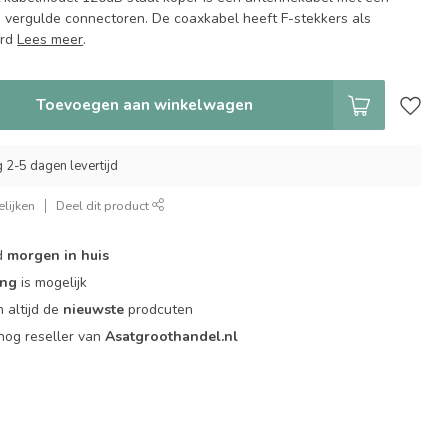
 vergulde connectoren. De coaxkabel heeft F-stekkers als
ord
Lees meer
.
Toevoegen aan winkelwagen
g 2-5 dagen levertijd
lijken
Deel dit product
d
morgen in huis
ing
is mogelijk
 altijd de
nieuwste
prodcuten
og reseller van
Asatgroothandel.nl