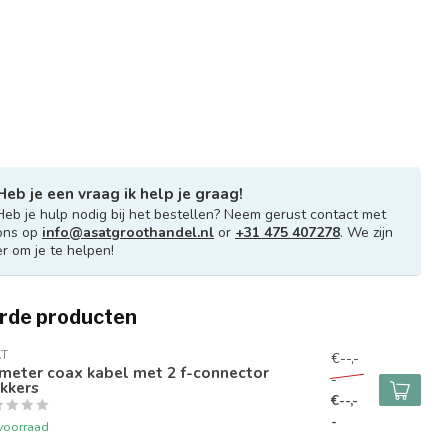
Heb je een vraag ik help je graag!
Heb je hulp nodig bij het bestellen? Neem gerust contact met
ons op
info@asatgroothandel.nl
or
+31 475 407278
. We zijn
er om je te helpen!
rde producten
AT
€--,-
meter coax kabel met 2 f-connector
-
kkers
€--,-
-
voorraad